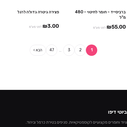
ברביסייד – חומר לחיטוי – 480
פצירה גיטרה גדולה לרגל
2 יח' ב₪99
מ"ל
₪3.00
₪55.00
לפני מע"מ
לפני מע"מ
…
1
2
3
47
הבא ›
ביוטי דיפו
ציוד וחומרים מקצועיים לקוסמטיקאיות. סניפים בטירת כרמל וביהוד.