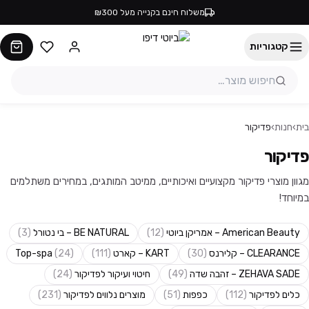
משלוח חינם בקנייה מעל ₪300
קטגוריות
בית
›
חנות
›
פדיקור
פדיקור
מגוון מוצרי פדיקור מקצועיים ואיכותיים, ממיטב המותגים, במחירים משתלמים
במיוחד!
American Beauty – אמריקן ביוטי
(
12
)
BE NATURAL – בי נטורל
(
3
)
CLEARANCE – קלירנס
(
30
)
KART – קארט
(
111
)
)
24
(
Top-spa
ZEHAVA SADE – זהבה שדה
(
49
)
חיטוי ועיקור לפדיקור
(
24
)
כלים לפדיקור
(
112
)
כפפות
(
51
)
מוצרים נלווים לפדיקור
(
231
)