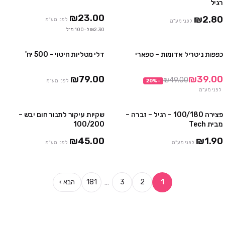
רגיל
₪23.00
₪2.80
לפני מע"מ
לפני מע"מ
₪2.30 ל-100 מ״ל
כפפות ניטריל אדומות – ספארי
דלי מטליות חיטוי – 500 יח'
3 חבילות ב₪99
2 חבילות ב ₪119
10 חבילות ב₪290
₪79.00
₪39.00
₪49.00
−
%
20
לפני מע"מ
לפני מע"מ
פצירה 100/180 – רגיל – זברה –
שקיות עיקור לתנור חום יבש –
4 חבילות ב₪100
מבית Tech
100/200
₪45.00
₪1.90
לפני מע"מ
לפני מע"מ
…
1
2
3
181
הבא ›