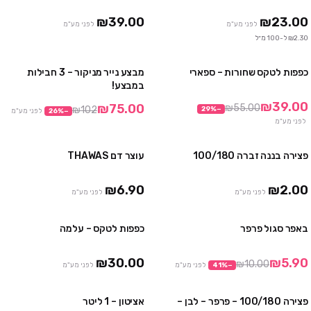
10 חבילות ב₪299
₪39.00
₪23.00
לפני מע"מ
לפני מע"מ
₪2.30 ל-100 מ״ל
כפפות לטקס שחורות – ספארי
מבצע נייר מניקור – 3 חבילות
3 חבילות ב₪99
מבצע
במבצע!
10 חבילות ב₪290
₪39.00
₪75.00
₪55.00
₪102
29
%
−
−
%
26
לפני מע"מ
אזל
לפני מע"מ
פצירה בננה זברה 100/180
עוצר דם THAWAS
5 יח' ב₪30
₪6.90
₪2.00
לפני מע"מ
לפני מע"מ
באפר סגול פרפר
כפפות לטקס – עלמה
מבצע
4 חבילות ב ₪100
10 חבילות ב ₪230
₪30.00
₪5.90
₪10.00
−
%
41
לפני מע"מ
לפני מע"מ
פצירה 100/180 – פרפר – לבן –
אציטון – 1 ליטר