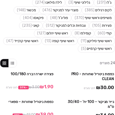
ג'לו
(
231
)
גלילוני שיוף
(
3
)
לילה מילאנו
(
274
)
לקים רגילים
(
385
)
מוצרי עזר למניקור
(
476
)
מכשור
(
148
)
משייפים וראשי שיוף
(
370
)
פוליג'ל
(
48
)
פיקאסו
(
404
)
פצירות
(
105
)
צבתיות וכלים למניקור
(
512
)
קאני
(
235
)
קודי
(
60
)
קומילפו
(
8
)
ראש שיוף יהלום
(
127
)
ראשי שיוף סיליקון
(
11
)
ראשי שיוף קופה
(
13
)
ראשי שיוף קרבייד
(
47
)
ראשי שיוף קרמיים
(
5
)
24
מוצרים
כפפות ניטריל שחורות – PRO
פצירה ישרה זברה 100/180
4 יח' ב₪100
מבצע
CLEAN
10 יח' ב₪230
₪1.90
₪30.00
₪3.00
−
%
37
לפני מע"מ
לפני מע"מ
נייר מניקור – 100 יח' – 30/40
כפפות ניטריל שחורות – ספארי
3 חבילות ב ₪75
3 חבילות ב₪99
ס"מ
10 חבילות ב₪290
₪39.00
₪49.00