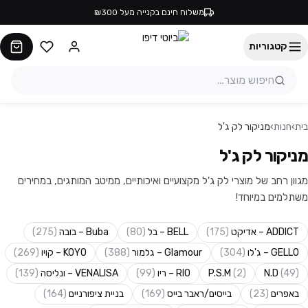
משלוח חינם בקנייה מעל ₪300
קטגוריות
בית
›
חנות
›
מניקור לק ג'ל
מניקור לק ג'ל
מגוון רחב של מוצרי לק ג'ל מקצועיים ואיכותיים, ממיטב המותגים, במחירים
משתלמים במיוחד!
ADDICT – אדיקט
(
175
)
BELL – בל
(
80
)
Buba – בובה
(
275
)
GELLO – ג'לו
(
304
)
Glamour – גלמור
(
388
)
KOYO – קויו
(
269
)
)
49
(
N.D
)
2
(
P.S.M
RIO – ריו
(
99
)
VENALISA – ונליסה
(
139
)
באפרים
(
23
)
בייסים/ראבר בייס
(
169
)
בניית ציפורניים
(
164
)