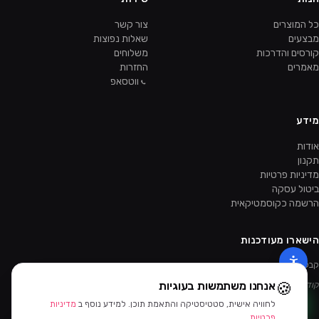
כל המוצרים
צור קשר
מבצעים
שאלות נפוצות
קורסים והדרכות
משלוחים
מאמרים
החזרות
ווטסאפ
מידע
אודות
תקנון
מדיניות פרטיות
ביטול עסקה
הרשמה כקוסמטיקאית
הישארו מעודכנות
קבלו מבצעים ומוצרים חדשים קודם.
🍪
אנחנו משתמשות בעוגיות
קוד ההטמעה של הניוזלטר יתווסף מהאדמין.
לחוויה אישית, סטטיסטיקה והתאמת תוכן. למידע נוסף ב
מדיניות
סינון ומיון
פרטיות
.