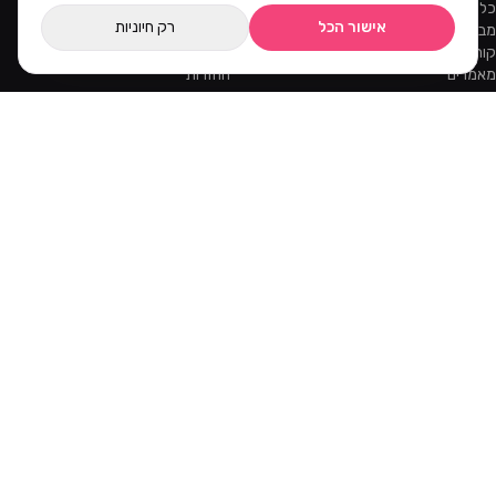
כל המוצרים
צור קשר
אישור הכל
רק חיוניות
מבצעים
שאלות נפוצות
קורסים והדרכות
משלוחים
מאמרים
החזרות
ווטסאפ
מידע
אודות
תקנון
מדיניות פרטיות
ביטול עסקה
הרשמה כקוסמטיקאית
הישארו מעודכנות
קבלו מבצעים ומוצרים חדשים קודם.
קוד ההטמעה של הניוזלטר יתווסף מהאדמין.