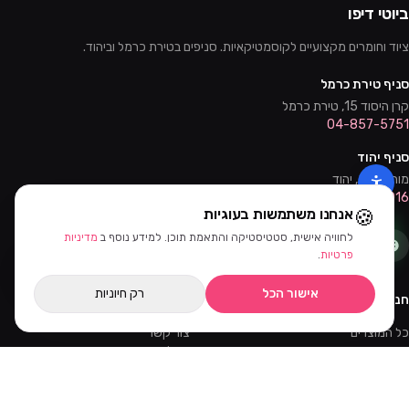
ביוטי דיפו
ציוד וחומרים מקצועיים לקוסמטיקאיות. סניפים בטירת כרמל וביהוד.
סניף טירת כרמל
קרן היסוד 15, טירת כרמל
04-857-5751
סניף יהוד
מוהליבר 2, יהוד
03-632-0016
🍪
אנחנו משתמשות בעוגיות
לחוויה אישית, סטטיסטיקה והתאמת תוכן. למידע נוסף ב
מדיניות
סינון ומיון
פרטיות
.
אישור הכל
רק חיוניות
חנות
שירות
כל המוצרים
צור קשר
מבצעים
שאלות נפוצות
קורסים והדרכות
משלוחים
מאמרים
החזרות
ווטסאפ