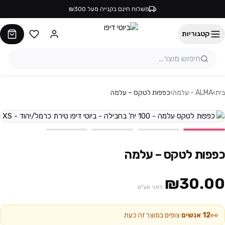
משלוח חינם בקנייה מעל ₪300
קטגוריות
בית
›
ALMA - עלמה
›
כפפות לטקס – עלמה
כפפות לטקס – עלמה
₪30.00
לפני מע"מ
👀
12
אנשים
צופים במוצר זה כעת