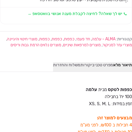
✨
יש לך שאלה? לחיצה לקבלת מענה אנושי בוואטסאפ →
קטגוריות:
ALMA - עלמה
,
חד פעמי
,
כפפות
,
כפפות
,
כפפות
,
מוצרי חיטוי והיגיינה
,
מוצרי עזר למניקור
,
מוצרים למרפאות שיניים
,
מוצרים נלווים הרמת גבות וריסים
תיאור מלא
מפרט טכני
ביקורות
משלוח והחזרות
כפפות לטקס
מבית
עלמה
100 יח’ בחבילה
זמין במידות: XS, S, M, L
מבצעים למוצר זה:
4 חבילות ב ₪100, לפני מע"מ