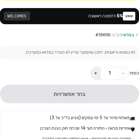
%
5
להזמנה ראשונה
WELCOMES
קופון
✓ במלאי
מק״ט:
#30090
לא נמצאו וריאציות. ייתכן שהמוצר עדיין לא הוגדר במלואו במערכת.
+
−
כמות:
בחר אפשרויות
משלוח מהיר עד 5 ימי עסקים (מגיע בד״כ עד 3)
🚚
אחריות מלאה · החזרה תוך 14 יום לפי חוק הגנת הצרכן
🛡️
תמיכה טכנית מקצועית · ייעוץ טלפוני וסרטוני הדרכה