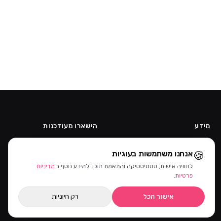
מידע
הישארו מעודכנות
אודות
קבלו מבצעים ומוצרים חדשים קודם.
🍪
אנחנו משתמשות בעוגיות
תקנון
קוד ההטמעה של הניוזלטר יתווסף
מדיניות פרטיות
מהאדמין.
לחוויה אישית, סטטיסטיקה והתאמת תוכן. למידע נוסף ב
מדיניות
ביטול עסקה
פרטיות
.
הרשמה כקוסמטיקאית
אישור הכל
רק חיוניות