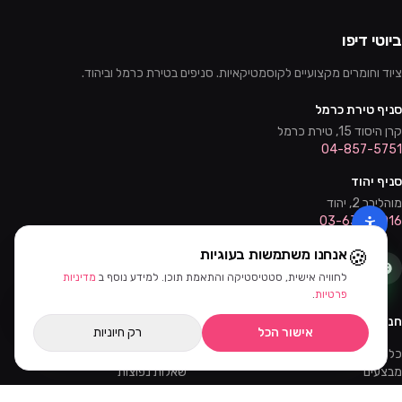
ביוטי דיפו
ציוד וחומרים מקצועיים לקוסמטיקאיות. סניפים בטירת כרמל וביהוד.
סניף טירת כרמל
קרן היסוד 15, טירת כרמל
04-857-5751
סניף יהוד
מוהליבר 2, יהוד
03-632-0016
🍪
אנחנו משתמשות בעוגיות
לחוויה אישית, סטטיסטיקה והתאמת תוכן. למידע נוסף ב
מדיניות
סינון ומיון
פרטיות
.
חנות
שירות
אישור הכל
רק חיוניות
כל המוצרים
צור קשר
מבצעים
שאלות נפוצות
קורסים והדרכות
משלוחים