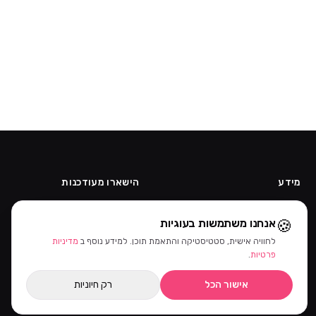
מידע
הישארו מעודכנות
אודות
קבלו מבצעים ומוצרים חדשים קודם.
תקנון
🍪
אנחנו משתמשות בעוגיות
קוד ההטמעה של הניוזלטר יתווסף
מדיניות פרטיות
מהאדמין.
לחוויה אישית, סטטיסטיקה והתאמת תוכן. למידע נוסף ב
מדיניות
ביטול עסקה
פרטיות
.
הרשמה כקוסמטיקאית
אישור הכל
רק חיוניות