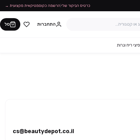
כרטיס הביקור שלי
|
הרשמה כקוסמטיקאית מקצועית →
התחברות
סל
יצי ריח ונרות
cs@beautydepot.co.il