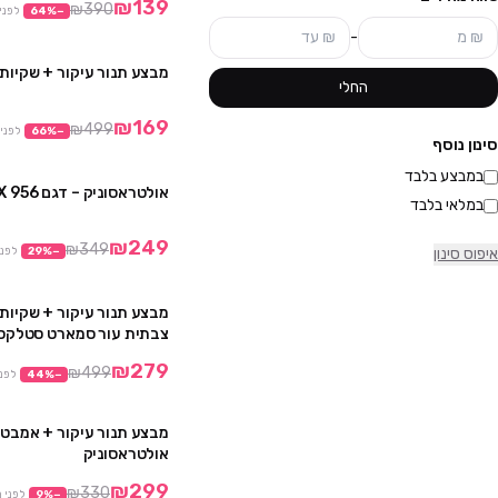
₪139
₪390
−
%
64
לפני
-
מבצע תנור עיקור + שקיות 
החלי
₪169
₪499
−
%
66
לפני
סינון נוסף
במבצע בלבד
אולטראסוניק – דגם 956 ZX
במלאי בלבד
₪249
₪349
איפוס סינון
−
%
29
לפני
מבצע תנור עיקור + שקיות 
צבתית עור סמארט סטלקס
₪279
₪499
−
%
44
לפנ
מבצע תנור עיקור + אמבט נ
אולטראסוניק
₪299
₪330
−
%
9
לפני 