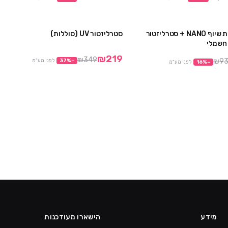
מבצע מכונת שיוף NANO + סטרליזטור
סטרליזטור UV (סוללות)
מבצע
מבצע
 חשמלי
אזל
₪219
₪349
₪9
−
%
37
לפני מע"מ
−
%
16
לפני מע"מ
מידע
הישארו מעודכנות