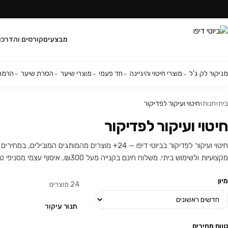
מבצעים
קורסים והדרכו
מניקור לק ג'ל
מוצרי חיטוי והיגיינה
חד פעמי
מוצרי שיער
הסרת שיער
הרמת 
בית
›
חנות
›
חיטוי ועיקור לפדיקור
חיטוי ועיקור לפדיקור
חיטוי ועיקור לפדיקור בביוטי דיפו — 24+ מוצרים מהמותגי
מקצועיות ולשימוש ביתי. משלוח חינם בקנייה מעל ₪300, איסוף עצמי מסניפי טירת כרמל ויהוד, ושירות לקוחות זמין בוואטסאפ.
מיון
24
מוצרים
תנור עיקור
טווח מחירים