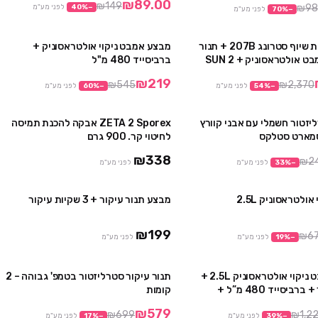
₪89.00
₪149
₪98
−
%
40
לפני מע"מ
−
%
70
לפני מע"מ
מבצע מכונת שיוף סטרונג 207B + תנור
מבצע אמבט ניקוי אולטראסוניק +
מבצע
מבצע
 אולטראסוניק + SUN 2
ברביסייד 480 מ"ל
₪219
₪545
₪2,370
−
%
54
לפני מע"מ
−
%
60
לפני מע"מ
זטור חשמלי עם אבני קוורץ
ZETA 2 Sporex אבקה להכנת תמיסה
מבצע
מארט סטלקס
לחיטוי קר. 900 גרם
₪338
₪2
−
%
33
לפני מע"מ
לפני מע"מ
ולטראסוניק 2.5L
מבצע תנור עיקור + 3 שקיות עיקור
מבצע
₪199
₪6
−
%
19
לפני מע"מ
לפני מע"מ
מבצע אמבט ניקוי אולטראסוניק 2.5L +
תנור עיקור סטרליזטור בטמפ' גבוהה – 2
מבצע
מבצע
תנור עיקור + ברביסייד 480 מ”ל +
קומות
ר
₪579
₪699
₪1,2
−
%
39
לפני מע"מ
−
%
17
לפני מע"מ