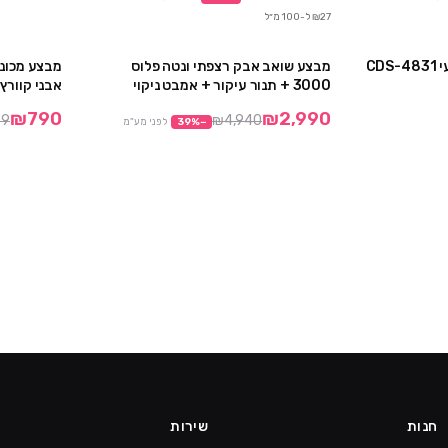
₪27 ל-100 מ״ל
אמבט אולטראסוניק מקצועי CDS-4831
מבצע שואב אבק רצפתי ונטה פלוס
מבצע
3000 + תנור עיקור + אמבט ניקוי
אבני קוורץ
אולטראסוניק
₪790
₪2,990
39
₪4,940
−
%
39
לפני מע"מ
חנות
שירות