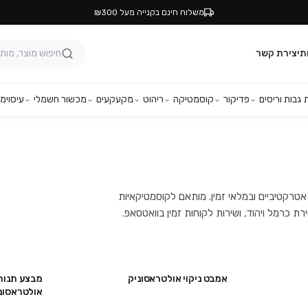
משלוח חינם בקנייה מעל ₪300
ת
יצירת קשר
גבות וריסים
פדיקור
קוסמטיקה
ריהוט
מקעקעים
מכשור חשמלי
עיסוי
מפ
ם המובילים, במחירים אטרקטיביים ובמלאי זמין. מותאם לקוסמטיקאיות
אמבט ניקוי אולטראסוניק
מבצע תנור 
מבצע
מבצע
אולטראסוני