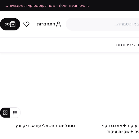
כרטיס הביקור שלי
|
הרשמה כקוסמטיקאית מקצועית →
התחברות
סל
יצי ריח ונרות
עיקור + אמבט ניקוי
סטרליזטור חשמלי עם אבני קוורץ
מבצע
מבצע
ק + שקיות עיקור