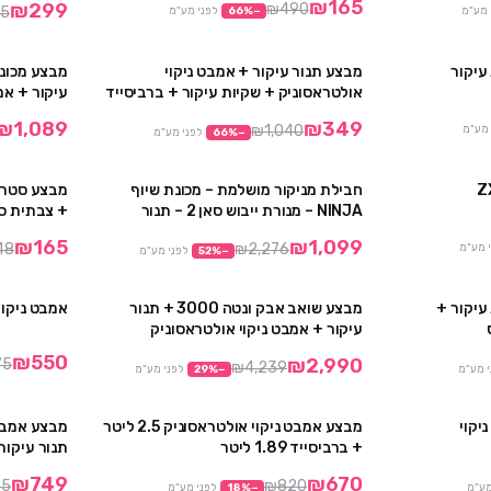
₪165
₪299
₪490
5
 מע"מ
−
%
66
לפני מע"מ
עיקור
מבצע תנור עיקור + אמבט ניקוי
מבצע
מבצע
אולטראסוניק + שקיות עיקור + ברביסייד
עיקור + אמבט
480 מ”ל
₪1,089
₪349
₪1,040
 מע"מ
−
%
66
לפני מע"מ
חבילת מניקור מושלמת – מכונת שיוף
מבצע סטרלי
מבצע
מבצע
NINJA – מנורת ייבוש סאן 2 – תנור
+ צבתית ס
עיקור – אמבט ניקוי אולטראסוניק
₪165
₪1,099
48
₪2,276
 מע"מ
−
%
52
לפני מע"מ
עיקור +
מבצע שואב אבק ונטה 3000 + תנור
אמבט ניקוי א
מבצע
מבצע
עיקור + אמבט ניקוי אולטראסוניק
₪550
₪2,990
75
₪4,239
י מע"מ
−
%
29
לפני מע"מ
יקוי
מבצע אמבט ניקוי אולטראסוניק 2.5 ליטר
מבצע
מבצע
+ ברביסייד 1.89 ליטר
שקיות עיקו
₪749
₪670
25
₪820
מע"מ
−
%
18
לפני מע"מ