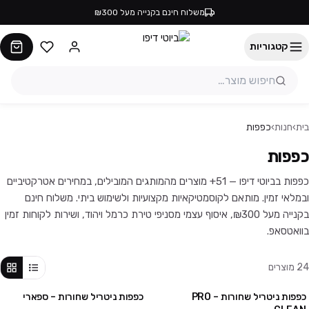
משלוח חינם בקנייה מעל ₪300
קטגוריות
בית
›
חנות
›
כפפות
כפפות
כפפות בביוטי דיפו — 51+ מוצרים מהמותגים המובילים, במחירים אטרקטיביים
ובמלאי זמין. מותאם לקוסמטיקאיות מקצועיות ולשימוש ביתי. משלוח חינם
בקנייה מעל ₪300, איסוף עצמי מסניפי טירת כרמל ויהוד, ושירות לקוחות זמין
בוואטסאפ.
24
מוצרים
כפפות ניטריל שחורות – PRO
כפפות ניטריל שחורות – ספארי
4 יח' ב₪100
3 חבילות ב₪99