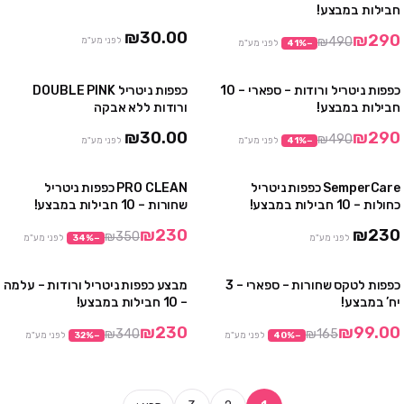
מבצע
4 יח' ב₪100
חבילות במבצע!
10 יח' ב₪200
₪30.00
₪290
₪490
לפני מע"מ
−
%
41
לפני מע"מ
כפפות ניטריל ורודות – ספארי – 10
כפפות ניטריל DOUBLE PINK
מבצע
4 חבילות ב₪100
חבילות במבצע!
ורודות ללא אבקה
10 חבילות ב₪230
₪30.00
₪290
₪490
−
%
41
לפני מע"מ
לפני מע"מ
SemperCare כפפות ניטריל
PRO CLEAN כפפות ניטריל
מבצע
כחולות – 10 חבילות במבצע!
שחורות – 10 חבילות במבצע!
₪230
₪230
₪350
לפני מע"מ
−
%
34
לפני מע"מ
כפפות לטקס שחורות – ספארי – 3
מבצע כפפות ניטריל ורודות – עלמה
מבצע
מבצע
יח’ במבצע!
– 10 חבילות במבצע!
אזל
₪230
₪99.00
₪340
₪165
−
%
40
לפני מע"מ
−
%
32
לפני מע"מ