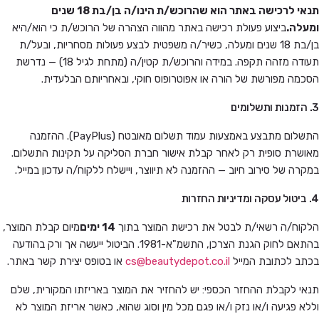
תנאי לרכישה באתר הוא שהרוכש/ת הינו/ה בן/בת 18 שנים
ומעלה.
ביצוע פעולת רכישה באתר מהווה הצהרה של הרוכש/ת כי הוא/היא
בן/בת 18 שנים ומעלה, כשיר/ה משפטית לבצע פעולות מסחריות, ובעל/ת
תעודה מזהה תקפה. במידה והרוכש/ת קטין/ה (מתחת לגיל 18) — נדרשת
הסכמה מפורשת של הורה או אפוטרופוס חוקי, ובאחריותם הבלעדית.
3. הזמנות ותשלומים
התשלום מתבצע באמצעות עמוד תשלום מאובטח (PayPlus). ההזמנה
מאושרת סופית רק לאחר קבלת אישור חברת הסליקה על תקינות התשלום.
במקרה של סירוב חיוב — ההזמנה לא תיווצר, ויישלח ללקוח/ה עדכון במייל.
4. ביטול עסקה ומדיניות החזרות
הלקוח/ה רשאי/ת לבטל את רכישת המוצר בתוך
14 ימים
מיום קבלת המוצר,
בהתאם לחוק הגנת הצרכן, התשמ"א-1981. הביטול ייעשה אך ורק בהודעה
בכתב לכתובת המייל
cs@beautydepot.co.il
או בטופס יצירת קשר באתר.
תנאי לקבלת ההחזר הכספי: יש להחזיר את המוצר באריזתו המקורית, שלם
וללא פגיעה ו/או נזק ו/או פגם מכל מין וסוג שהוא, כאשר אריזת המוצר לא