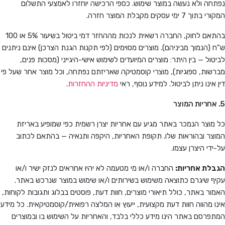
נפתחה ולא נעשה במוצר שימוש. כספי הרכישה יוחזרו לאמצעי התשלום
המקורי בתוך 7 ימי עסקים מקבלת המוצר חזרה.
בהתאם לחוק, החברה רשאית לנכות מההחזר דמי ביטול בשיעור 5% או 100
ש"ח (הנמוך מביניהם). מוצרים מסוימים (לפי תקנות הגנת הצרכן) אינם ניתנים
לביטול — בין היתר: מוצרים המיועדים לשימוש אישי-היגייני (מסכות פנים,
מברשות, ספוגיות), מוצרי קוסמטיקה שאריזתם נפתחה, וכל מוצר אחר שעל פי
דין אינו ניתן לביטול. למידע נוסף, ראי
מדיניות ההחזרות
.
5. אחריות המוצר
כל מוצר הנמכר באתר מגיע עם אחריות יצרן רשמית כפי שמופיע באריזת
המוצר ובהוראות שלו. תקופת האחריות, היקפה ותנאיה — בהתאם לכתוב
על-ידי היצרן עצמו.
הגבלת אחריות:
החברה ו/או מי מטעמה לא יהיו אחראים לנזק ישיר ו/או
עקיף שיגרם כתוצאה משימוש בשירותים ו/או שימוש במוצר שנרכש באתר.
האמור באתר, כולל תיאורי מוצרים, חוות דעת, פוסטים בבלוג ותגובות לקוחות,
אינו מהווה חוות דעת מקצועית, ייעוץ או המלצה רפואית/קוסמטיקאית. כל מידע
המתפרסם באתר הינו מידע כללי בלבד, והאחריות על השימוש בו ובמוצרים