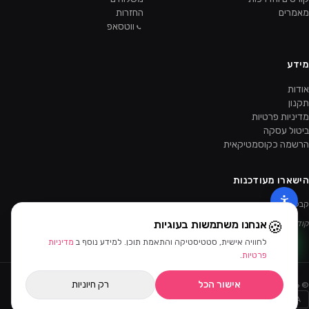
מאמרים
החזרות
ווטסאפ
מידע
אודות
תקנון
מדיניות פרטיות
ביטול עסקה
הרשמה כקוסמטיקאית
הישארו מעודכנות
קבלו מבצעים ומוצרים חדשים קודם.
🍪
אנחנו משתמשות בעוגיות
קוד ההטמעה של הניוזלטר יתווסף מהאדמין.
לחוויה אישית, סטטיסטיקה והתאמת תוכן. למידע נוסף ב
מדיניות
פרטיות
.
אישור הכל
רק חיוניות
©
2026
ביוטי דיפו · כל הזכויות שמורות
Bit
PayPal
AMEX
MASTERCARD
VISA