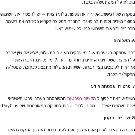
מוטלת על המשתמש/ת בלבד.
במקרה של רגישות, אלרגיה או תופעות בלתי רצויות — יש להפסיק את השימוש
במוצר מיידית ולפנות לרופא/ה. החברה ממליצה לקרוא בקפידה את רשימת
הרכיבים והוראות השימוש לפני כל שימוש ראשון.
6. משלוחים
זמני אספקה משוערים: 1-3 ימי עסקים מאישור התשלום, אלא אם צוין אחרת
על המוצר. משלוחים לאזורים מרוחקים — עד 7 ימי עסקים. החברה אינה
אחראית לעיכובים מצד חברות השילוח. המשלוח מתבצע לכתובת שמסר/ה
הלקוח/ה בלבד.
7. פרטיות ואבטחת מידע
השימוש באתר כפוף ל
מדיניות הפרטיות
המפורסמת באתר. פרטי האשראי
אינם נשמרים אצלנו — הם נשלחים ישירות לסליקה המאובטחת של PayPlus.
8. שינויים בתקנון
החברה רשאית לעדכן את התקנון מעת לעת. גרסת התקנון התקפה היא זו