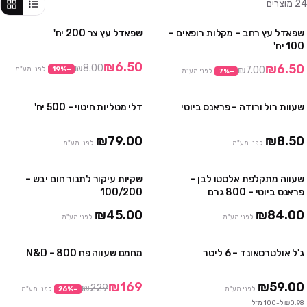
24
מוצרים
שפאדל עץ רחב – מקלות רופאים –
שפאדל עץ צר 200 יח'
מבצע
מבצע
100 יח'
₪6.50
₪6.50
₪8.00
₪7.00
−
%
19
לפני מע"מ
−
%
7
לפני מע"מ
שעוות רול ורודה – פראנס ביוטי
דלי מטליות חיטוי – 500 יח'
10 יח' ב₪75
2 חבילות ב ₪119
24 יח' ב₪150
₪79.00
₪8.50
לפני מע"מ
לפני מע"מ
שעווה מתקלפת אלסטו לבן –
שקיות עיקור לתנור חום יבש –
2 יח' ב ₪159
4 חבילות ב₪100
פראנס ביוטי – 800 גרם
100/200
₪45.00
₪84.00
לפני מע"מ
לפני מע"מ
ג'ל אולטרסאונד – 6 ליטר
מחמם שעווה פח 800 – N&D
מבצע
₪169
₪59.00
₪229
לפני מע"מ
−
%
26
לפני מע"מ
₪0.98 ל-100 מ״ל