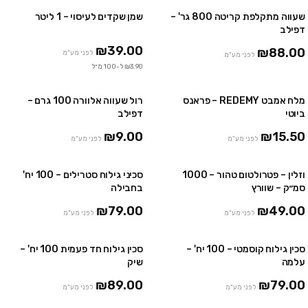
שעווה מתקלפת קריטה 800 גר' –
שמן שקדים לעיסוי – 1 ליטר
2 יח' ב ₪159
2 יח' ב ₪59
דפילב
₪39.00
₪88.00
לפני מע"מ
לפני מע"מ
₪3.90 ל-100 מ״ל
מלח אמבט REDEMY – פראנס
רול שעווה אלוורה 100 גרם –
3 יח' ב-₪39
10 יח' ב₪85
ביוטי
דפילב
48 יח' ב₪385
₪9.00
₪15.50
לפני מע"מ
לפני מע"מ
וזלין – פטרולטום טהור – 1000
סכיני גילוח סטרילים – 100 יח'
2 חבילות ב ₪149
סמ״ק – שוורץ
בחבילה
₪79.00
₪49.00
לפני מע"מ
לפני מע"מ
סכין גילוח קוסמטי – 100 יח' –
סכין גילוח חד פעמית 100 יח' –
2 חבילות ב ₪149
2 חבילות ב ₪169
עלמה
שיק
אזל
₪89.00
₪79.00
לפני מע"מ
לפני מע"מ