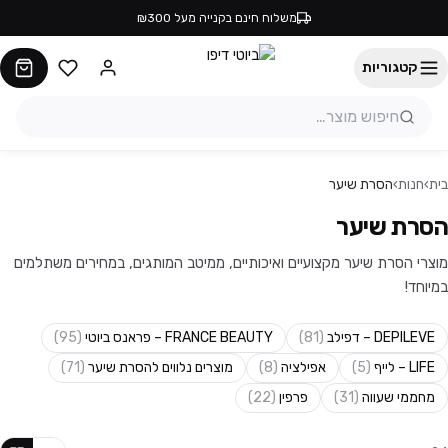
משלוח חינם בקנייה מעל ₪300
קטגוריות
בית
›
חנות
›
הסרת שיער
הסרת שיער
מוצרי הסרת שיער מקצועיים ואיכותיים, ממיטב המותגים, במחירים משתלמים
במיוחד!
DEPILEVE – דפילב
(
81
)
FRANCE BEAUTY – פראנס ביוטי
(
95
)
LIFE – לייף
(
5
)
אפילציה
(
8
)
מוצרים נלווים להסרת שיער
(
71
)
מחממי שעווה
(
31
)
פרפין
(
22
)