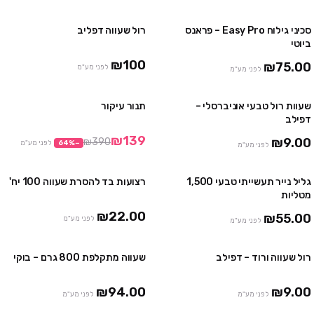
סכיני גילוח Easy Pro – פראנס
רול שעווה דפליב
2 חבילות ב ₪119
ביוטי
₪100
₪75.00
לפני מע"מ
לפני מע"מ
שעוות רול טבעי אוניברסלי –
תנור עיקור
10 יח' ב₪85
מבצע
דפילב
48 יח' ב₪385
₪139
₪9.00
₪390
−
%
64
לפני מע"מ
לפני מע"מ
גליל נייר תעשייתי טבעי 1,500
רצועות בד להסרת שעווה 100 יח'
3 חבילות ב ₪55
מטליות
₪22.00
₪55.00
לפני מע"מ
לפני מע"מ
רול שעווה ורוד – דפילב
שעווה מתקלפת 800 גרם – בוקי
10 יח' ב₪85
2 יח' ב ₪159
48 יח' ב₪385
₪94.00
₪9.00
לפני מע"מ
לפני מע"מ