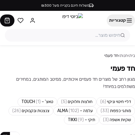
משלוח חינם בקנייה מעל ₪300
קטגוריות
בית
›
חנות
›
חד פעמי
חד פעמי
מגוון רחב של מוצרים חד פעמיים איכותיים, ממיטב המותגים, במחירים
משתלמים במיוחד!
דליי חיטוי וניקוי
(
6
)
חולצות וחלוקים
(
5
)
טאצ' – TOUCH
)
1
(
מותגי כפפות
(
33
)
עלמה – ALMA
)
102
(
צנצנות ובקבוקים
(
26
)
שקיות אשפה
(
3
)
תיקי – TIKKI
)
9
(