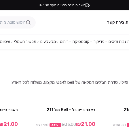
משלוח חינם בקנייה מעל ₪300
ת
יצירת קשר
גבות וריסים
פדיקור
קוסמטיקה
ריהוט
מקעקעים
מכשור חשמלי
עיסוי
מפ
ראבר בייס בל – Bell מס' 211
ראבר בייס בל – ell
מבצע
מבצע
₪21.00
₪21.00
₪33.00
לפני מע"מ
−
%
36
לפני מע"מ