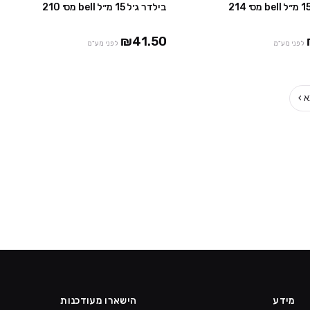
בילדר ג׳ל 15 מ״ל bell מס׳ 210
₪41.50
לפני מע"מ
לפני מע"מ
 ›
מידע
הישארו מעודכנות