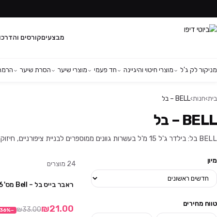
מבצעים
קורסים והדרכו
מניקור לק ג'ל
מוצרי חיטוי והיגיינה
חד פעמי
מוצרי שיער
הסרת שיער
הרמת 
בית
›
חנות
›
BELL – בל
BELL – בל
BELL בל: בילדר ג'ל 15 מ'ל בעשרות גוונים ממוספרים לבניית ציפורניים, חיזוק ומילוי. סדרת הג'לים המלאה של bell לאנשי מקצוע, משלוח לכל הארץ.
מיון
24
מוצרים
ראבר בייס בל – Bell מס' 216
טווח מחירים
₪21.00
₪33.00
36
%
−