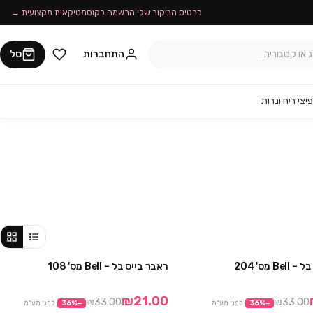
כרטיס הביקור שלי
|
הרשמה כקוסמטיקאית מקצועית →
התחברות
סל
יצי ריח ונרות
B מס' 204
ראבר בייס בל – Bell מס' 108
מבצע
מבצע
₪21.00
₪33.00
₪33.00
−
%
36
לפני מע"מ
−
%
36
לפני מע"מ