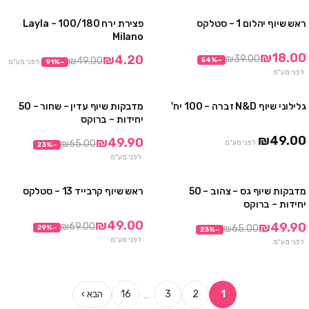
ראש שיוף יהלום 1 – סטלקס
פצירת ירח 100/180 – Layla
מבצע
מבצע
Milano
₪18.00
₪4.20
₪39.00
₪49.00
54
%
−
−
%
91
לפני מע"מ
לפני מע"מ
גלילוני שיוף N&D זברה – 100 יח'
מדבקות שיוף עדין – שחור – 50
3 חבילות ב ₪99
מבצע
יחידות – ברוקס
₪49.00
₪49.90
₪65.00
לפני מע"מ
23
%
−
לפני מע"מ
מדבקות שיוף גס – צהוב – 50
ראש שיוף קרבייד 13 – סטלקס
מבצע
מבצע
יחידות – ברוקס
₪49.00
₪49.90
₪69.00
₪65.00
29
%
−
23
%
−
לפני מע"מ
לפני מע"מ
…
1
2
3
16
הבא ›