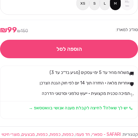
XL
XS
S
L
M
אזל
₪
99
סה״כ למארז:
₪
150
הוספה לסל
משלוח מהיר עד 5 ימי עסקים (מגיע בד״כ עד 3)
🚚
אחריות מלאה · החזרה תוך 14 יום לפי חוק הגנת הצרכן
🛡️
תמיכה טכנית מקצועית · ייעוץ טלפוני וסרטוני הדרכה
✨
יש לך שאלה? לחיצה לקבלת מענה אנושי בוואטסאפ →
קטגוריות:
SAFARI - ספארי
,
חד פעמי
,
כפפות
,
כפפות
,
כפפות
,
מבצעים
,
מוצרי חיטוי