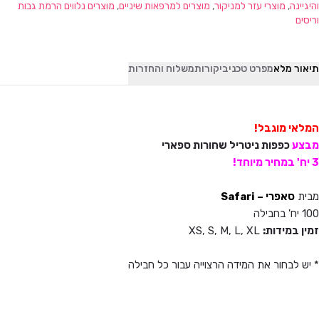
והיגיינה
,
מוצרי עזר למניקור
,
מוצרים למרפאות שיניים
,
מוצרים נלווים הרמת גבות
וריסים
תיאור מלא
מפרט טכני
ביקורות
משלוח והחזרות
המלאי מוגבל!
מבצע
כפפות ניטריל שחורות ספארי
3 יח' במחיר מיוחד!
מבית
סאפרי – Safari
100 יח' בחבילה
זמין במידות:
XS, S, M, L, XL
* יש לבחור את המידה הרצוייה עבור כל חבילה