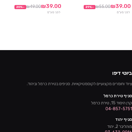
10 חבילות ב₪290
10 חבילות ב₪290
₪39.00
₪39.00
₪49.00
₪55.00
20
%
−
29
%
−
אזל
לפני מע"מ
לפני מע"מ
ביוטי דיפו
ציוד וחומרים מקצועיים לקוסמטיקאיות. סניפים בטירת כרמל וביהוד.
סניף טירת כרמל
קרן היסוד 15, טירת כרמל
04-857-5751
סניף יהוד
מוהליבר 2, יהוד