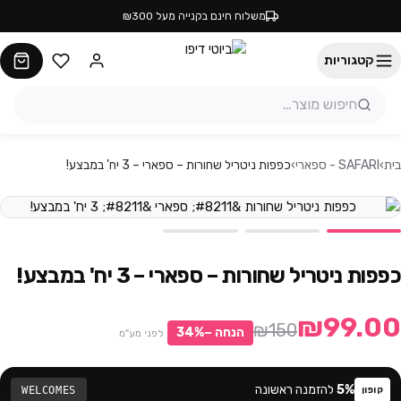
משלוח חינם בקנייה מעל ₪300
קטגוריות
בית
›
SAFARI - ספארי
›
כפפות ניטריל שחורות – ספארי – 3 יח' במבצע!
כפפות ניטריל שחורות – ספארי – 3 יח' במבצע!
₪99.00
₪150
הנחה −
%
34
לפני מע"מ
%
5
להזמנה ראשונה
WELCOMES
קופון