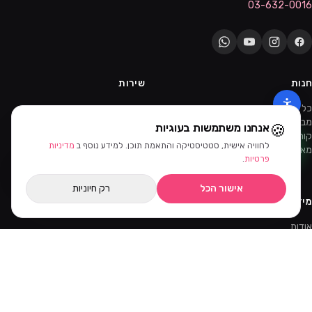
03-632-0016
חנות
שירות
כל המוצרים
צור קשר
מבצעים
שאלות נפוצות
🍪
אנחנו משתמשות בעוגיות
קורסים והדרכות
משלוחים
לחוויה אישית, סטטיסטיקה והתאמת תוכן. למידע נוסף ב
מדיניות
מאמרים
החזרות
סינון ומיון
פרטיות
.
ווטסאפ
אישור הכל
רק חיוניות
מידע
אודות
תקנון
מדיניות פרטיות
ביטול עסקה
הרשמה כקוסמטיקאית