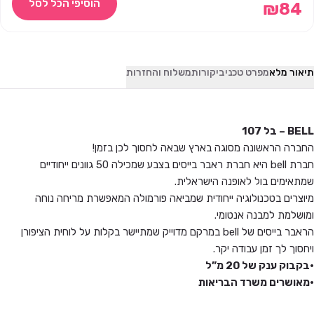
הוסיפי הכל לסל
₪
84
תיאור מלא
מפרט טכני
ביקורות
משלוח והחזרות
BELL – בל 107
החברה הראשונה מסוגה בארץ שבאה לחסוך לכן בזמן!
חברת bell היא חברת ראבר בייסים בצבע שמכילה 50 גוונים ייחודיים
שמתאימים בול לאופנה הישראלית.
מיוצרים בטכנולוגיה ייחודית שמביאה פורמולה המאפשרת מריחה נוחה
ומושלמת למבנה אנטומי.
הראבר בייסים של bell במרקם מדוייק שמתיישר בקלות על לוחית הציפורן
ויחסוך לך זמן עבודה יקר.
•בקבוק ענק של 20 מ”ל
•מאושרים משרד הבריאות