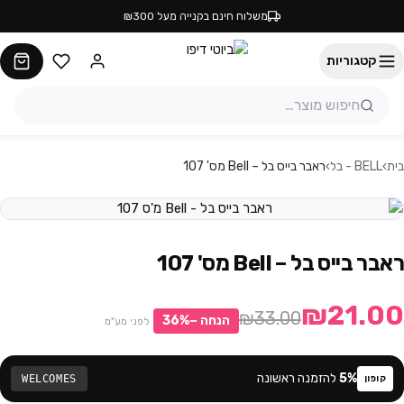
משלוח חינם בקנייה מעל ₪300
קטגוריות
בית
›
BELL - בל
›
ראבר בייס בל – Bell מס' 107
ראבר בייס בל – Bell מס' 107
₪21.00
₪33.00
הנחה −
%
36
לפני מע"מ
%
5
להזמנה ראשונה
WELCOMES
קופון