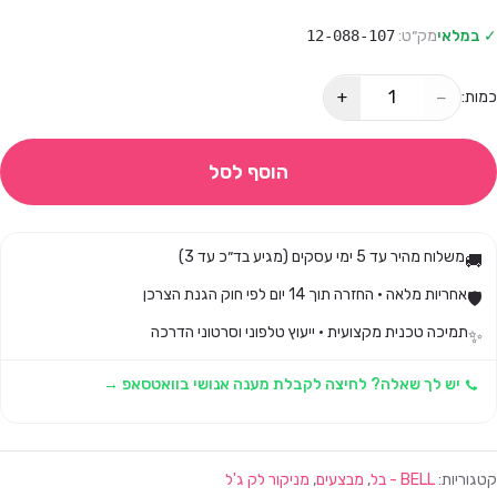
✓ במלאי
מק״ט:
12-088-107
+
−
כמות:
הוסף לסל
משלוח מהיר עד 5 ימי עסקים (מגיע בד״כ עד 3)
🚚
אחריות מלאה · החזרה תוך 14 יום לפי חוק הגנת הצרכן
🛡️
תמיכה טכנית מקצועית · ייעוץ טלפוני וסרטוני הדרכה
✨
יש לך שאלה? לחיצה לקבלת מענה אנושי בוואטסאפ →
קטגוריות:
BELL - בל
,
מבצעים
,
מניקור לק ג'ל