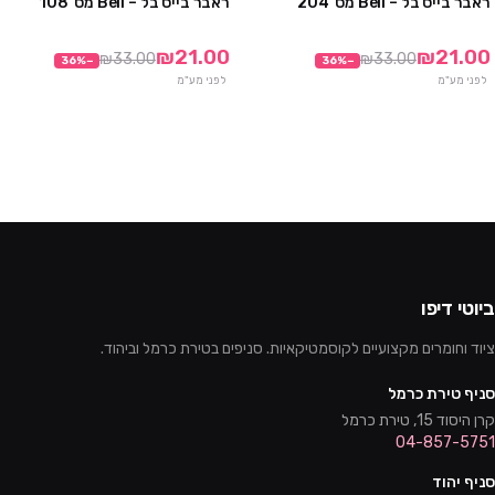
ראבר בייס בל – Bell מס' 204
ראבר בייס בל – Bell מס' 108
מבצע
מבצע
₪21.00
₪21.00
₪33.00
₪33.00
36
%
−
36
%
−
לפני מע"מ
לפני מע"מ
ביוטי דיפו
ציוד וחומרים מקצועיים לקוסמטיקאיות. סניפים בטירת כרמל וביהוד.
סניף טירת כרמל
קרן היסוד 15, טירת כרמל
04-857-5751
סניף יהוד