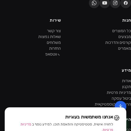
חנות
שירות
כל המוצרים
צור קשר
מבצעים
שאלות נפוצות
קורסים והדרכות
משלוחים
מאמרים
החזרות
ווטסאפ
מידע
אודות
תקנון
מדיניות פרטיות
ביטול עסקה
הרשמה כקוסמטיקאית
🍪
אנחנו משתמשות בעוגיות
הישארו מעודכנות
לחוויה אישית, סטטיסטיקה והתאמת תוכן. למידע נוסף ב
מדיניות
סינון ומיון
קבלו מבצעים ומוצרים חדשים קודם.
פרטיות
.