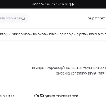
משלוח חינם בקנייה מעל ₪300
ת
יצירת קשר
גבות וריסים
פדיקור
קוסמטיקה
ריהוט
מקעקעים
מכשור חשמלי
עיסוי
מפ
בילים, במחירים אטרקטיביים ובמלאי זמין. מותאם לקוסמטיקאיות מקצועיות
מיכל פלסטי ורוד פס כסף 30 מ"ל
בקבוק חום 10 מ"ל + טפטפ