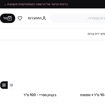
כרטיס הביקור שלי
|
הרשמה כקוסמטיקאית מקצועית →
התחברות
סל
יצי ריח ונרות
ת
בקבוק ספריי – 100 מ"ל