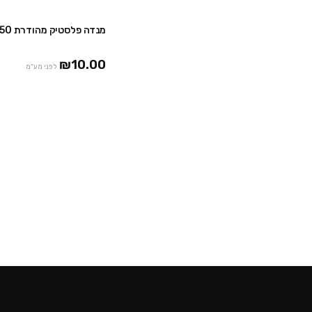
מנדה פלסטיק מהודרת 250 מ"ל – רייס
₪10.00
לפני מע"מ