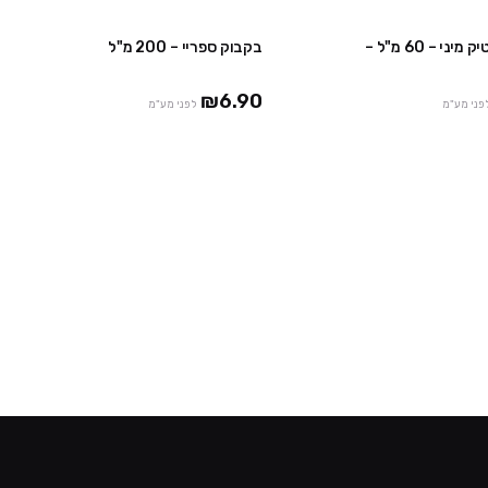
ני – 60 מ"ל –
בקבוק ספריי – 200 מ"ל
₪6.90
פני מע"מ
לפני מע"מ