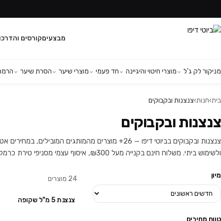
מבצעים
קורסים והדרכו
מניקור לק ג'ל
מוצרי חיטוי והיגיינה
חד פעמי
מוצרי שיער
הסרת שיער
הרמת 
בית
›
חנות
›
צנצנות ובקבוקים
צנצנות ובקבוקים
צנצנות ובקבוקים בביוטי דיפו — 26+ מוצרים מהמותגים המו
ולשימוש ביתי. משלוח חינם בקנייה מעל ₪300, איסוף עצמי מסניפי טירת כרמל ויהוד, ושירות לקוחות זמין בוואטסאפ.
מיון
24
מוצרים
צנצנת 5 מ"ל שקופה
טווח מחירים