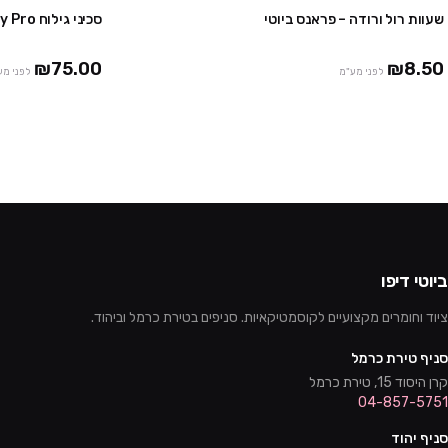
שעוות רול ורודה – פראנס ביוטי
סכיני גילוח Easy Pro – פראנס ביוטי
10 יח' ב₪75
24 יח' ב₪150
₪75.00
₪8.50
לפני מע"מ
לפני מע
ביוטי דיפו
ציוד וחומרים מקצועיים לקוסמטיקאיות. סניפים בטירת כרמל וביהוד.
סניף טירת כרמל
קרן היסוד 15, טירת כרמל
04-857-5751
סניף יהוד