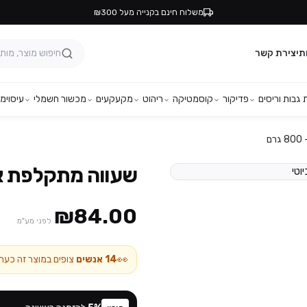
משלוח חינם בקנייה מעל ₪300
ת
יצירת קשר
גבות וריסים
פדיקור
קוסמטיקה
ריהוט
מקעקעים
מכשור חשמלי
עיסוי
מפ
ם
שעווה מתקלפת אלסטו
₪84.00
לפני מע"מ
👀
14
אנשים
צופים במוצר זה כעת