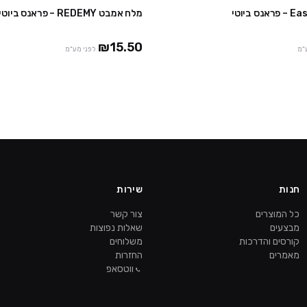
מלח אמבט REDEMY – פראנס ביוטי
2 חבילות ב ₪119
₪15.50
"מ
לפני מע"מ
חנות
שירות
כל המוצרים
צור קשר
מבצעים
שאלות נפוצות
קורסים והדרכות
משלוחים
מאמרים
החזרות
ווטסאפ