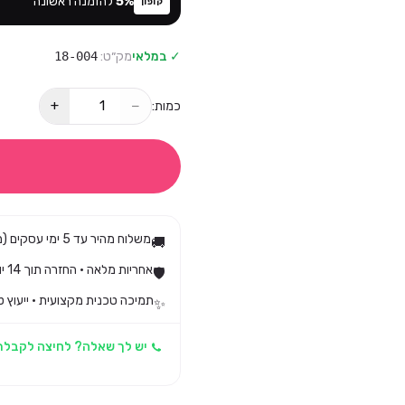
%
5
להזמנה ראשונה
קופון
✓ במלאי
מק״ט:
18-004
+
−
כמות:
משלוח מהיר עד 5 ימי עסקים (מגיע בד״כ עד 3)
🚚
אחריות מלאה · החזרה תוך 14 יום לפי חוק הגנת הצרכן
🛡️
תמיכה טכנית מקצועית · ייעוץ ט
✨
יש לך שאלה? לחיצה לקבלת