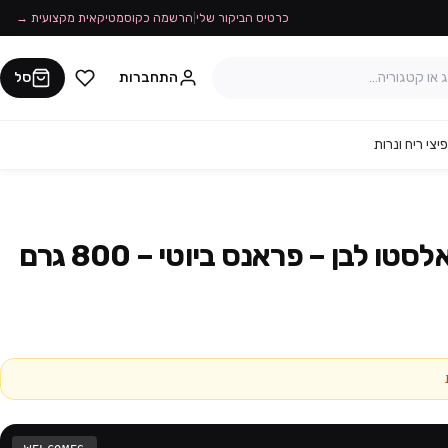
כרטיס הביקור שלי
|
הרשמה כקוסמטיקאית מקצועית →
התחברות
סל
יצי ריח ונרות
 לבן – פראנס ביוטי – 800 גרם