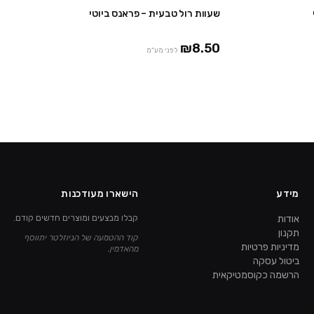
שעוות רול טבעית – פראנס ביוטי
3 יח' ב-₪39
10 יח' ב₪75
24 יח' ב₪150
₪8.50
לפני מע"מ
מידע
הישארו מעודכנות
אודות
קבלו מבצעים ומוצרים חדשים קודם.
תקנון
קוד ההטמעה של הניוזלטר יתווסף
מדיניות פרטיות
מהאדמין.
ביטול עסקה
הרשמה כקוסמטיקאית