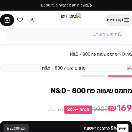
משלוח חינם בקנייה מעל ₪300
קטגוריות
בית
›
N.D
›
מחמם שעווה פח 800 – N&D
מחמם שעווה פח 800 – N&D
₪169
₪229
הנחה −
%
26
לפני מע"מ
%
5
להזמנה ראשונה
WELCOMES
קופון