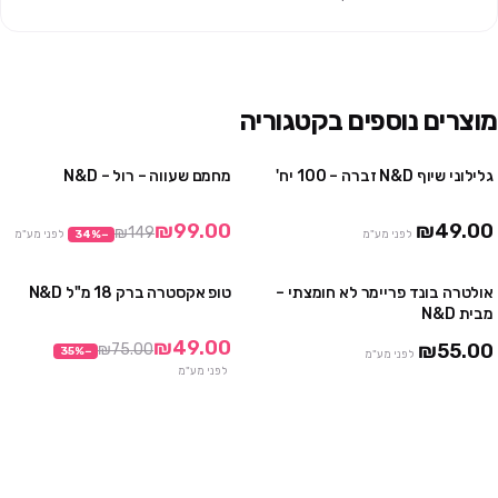
מוצרים נוספים בקטגוריה
גלילוני שיוף N&D זברה – 100 יח'
מחמם שעווה – רול – N&D
3 חבילות ב ₪99
מבצע
₪99.00
₪49.00
₪149
לפני מע"מ
−
%
34
לפני מע"מ
אולטרה בונד פריימר לא חומצתי –
טופ אקסטרה ברק 18 מ"ל N&D
מבצע
מבית N&D
₪49.00
₪55.00
₪75.00
35
%
−
לפני מע"מ
לפני מע"מ