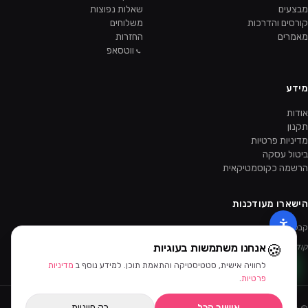
מבצעים
שאלות נפוצות
קורסים והדרכות
משלוחים
מאמרים
החזרות
ווטסאפ
מידע
אודות
תקנון
מדיניות פרטיות
ביטול עסקה
הרשמה כקוסמטיקאית
הישארו מעודכנות
קבלו מבצעים ומוצרים חדשים קודם.
🍪
אנחנו משתמשות בעוגיות
קוד ההטמעה של הניוזלטר יתווסף מהאדמין.
לחוויה אישית, סטטיסטיקה והתאמת תוכן. למידע נוסף ב
מדיניות
פרטיות
.
אישור הכל
רק חיוניות
©
2026
ביוטי דיפו · כל הזכויות שמורות