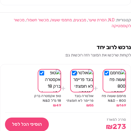
קטגוריות:
N.D
,
הסרת שיער
,
מבצעים
,
מחממי שעווה
,
מכשור חשמלי
,
מכשור
לקוסמטיקה
נרכש לרוב יחד
לקוחות שרכשו את המוצר הזה רוכשות גם:
+
+
מחמם שעווה פח
אולטרה בונד
טופ אקסטרה ברק
800 – N&D
פריימר לא חומצתי
18 מ"ל N&D
169
₪
55
₪
– מבית N&D
49
₪
סה״כ למארז
הוסיפי הכל לסל
₪
273