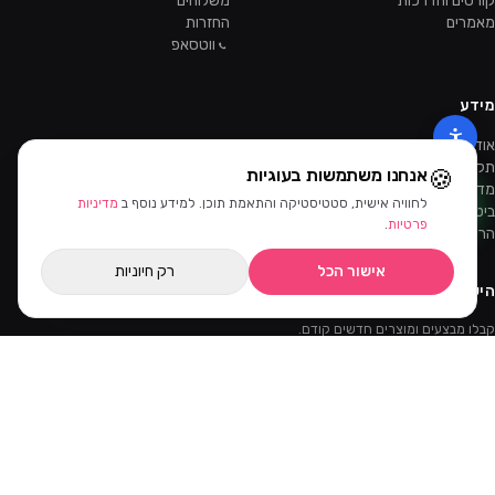
קורסים והדרכות
משלוחים
מאמרים
החזרות
ווטסאפ
מידע
אודות
תקנון
🍪
אנחנו משתמשות בעוגיות
מדיניות פרטיות
לחוויה אישית, סטטיסטיקה והתאמת תוכן. למידע נוסף ב
מדיניות
ביטול עסקה
פרטיות
.
הרשמה כקוסמטיקאית
אישור הכל
רק חיוניות
הישארו מעודכנות
קבלו מבצעים ומוצרים חדשים קודם.
קוד ההטמעה של הניוזלטר יתווסף מהאדמין.
©
2026
ביוטי דיפו · כל הזכויות שמורות
Bit
PayPal
AMEX
MASTERCARD
VISA