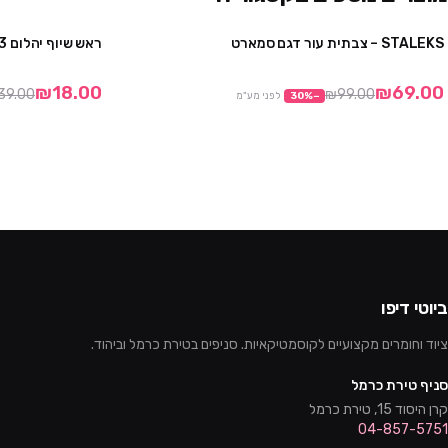
STALEKS – צבתית עור דגם סמארט
ראש שיוף יהלום 3 – סטלקס
2 יח' ב ₪129
₪18.00
₪69.00
39.00
₪99.00
−
%
30
לפני מע"מ
ביוטי דיפו
ציוד וחומרים מקצועיים לקוסמטיקאיות. סניפים בטירת כרמל וביהוד.
סניף טירת כרמל
קרן היסוד 15, טירת כרמל
04-857-5751