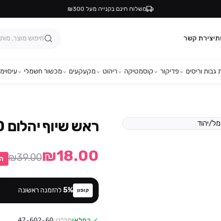
משלוח חינם בקנייה מעל ₪300
ת
יצירת קשר
גבות וריסים
פדיקור
קוסמטיקה
ריהוט
מקעקעים
מכשור חשמלי
עיסוי
מפ
ראש שיוף יהלום 60 – סטלקס
₪18.00
₪39.00
ה
%
5
להזמנה ראשונה
קופון
✓ במלאי
מק״ט:
47-602-60