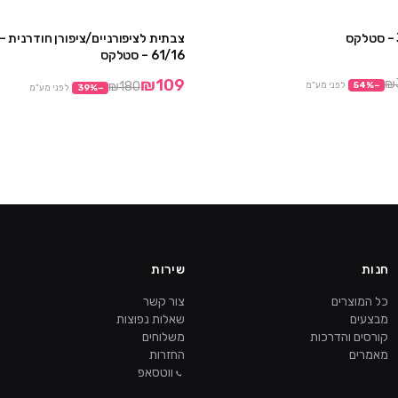
צבתית לציפורניים/ציפורן חודרנית 
מבצע
61/16 – סטלקס
₪109
₪
₪180
−
%
54
לפני מע"מ
−
%
39
לפני מע"מ
חנות
שירות
כל המוצרים
צור קשר
מבצעים
שאלות נפוצות
קורסים והדרכות
משלוחים
מאמרים
החזרות
ווטסאפ