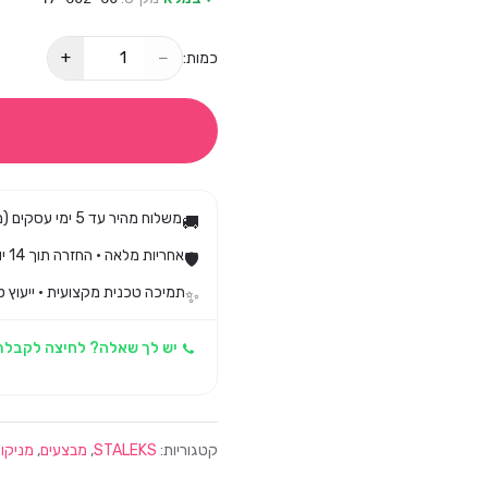
+
−
כמות:
משלוח מהיר עד 5 ימי עסקים (מגיע בד״כ עד 3)
🚚
אחריות מלאה · החזרה תוך 14 יום לפי חוק הגנת הצרכן
🛡️
תמיכה טכנית מקצועית · ייעוץ ט
✨
יש לך שאלה? לחיצה לקבלת
קטגוריות:
STALEKS
,
מבצעים
,
מניקור