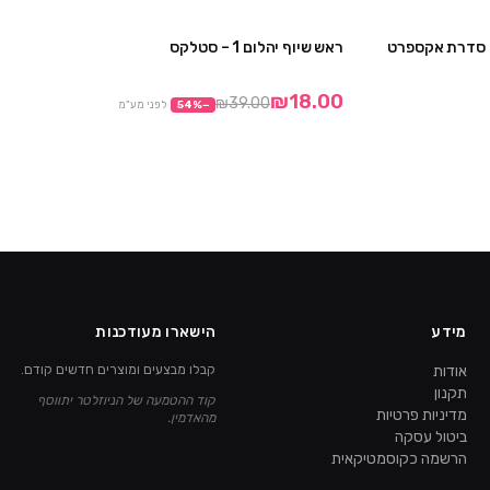
– סדרת אקספרט
ראש שיוף יהלום 1 – סטלקס
2 יח' ב₪149
מבצע
₪18.00
₪39.00
−
%
54
לפני מע"מ
מידע
הישארו מעודכנות
אודות
קבלו מבצעים ומוצרים חדשים קודם.
תקנון
קוד ההטמעה של הניוזלטר יתווסף
מדיניות פרטיות
מהאדמין.
ביטול עסקה
הרשמה כקוסמטיקאית