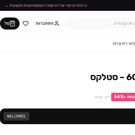
כרטיס הביקור שלי
|
הרשמה כקוסמטיקאית מקצועית →
התחברות
סל
יצי ריח ונרות
נחה −
%
54
לפני מע"מ
WELCOMES