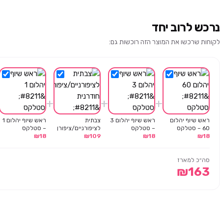
נרכש לרוב יחד
לקוחות שרכשו את המוצר הזה רוכשות גם:
+
+
+
ראש שיוף יהלום
ראש שיוף יהלום 3
צבתית
ראש שיוף יהלום 1
60 – סטלקס
– סטלקס
לציפורניים/ציפורן
– סטלקס
18
₪
18
₪
109
₪
חודרנית – סדרת
18
₪
אקספרט 61/16 –
סטלקס
סה״כ למארז
₪
163