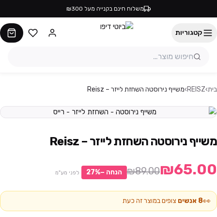
משלוח חינם בקנייה מעל ₪300
קטגוריות
בית
›
REISZ
›
משייף נירוסטה השחזת לייזר – Reisz
משייף נירוסטה השחזת לייזר – Reisz
₪65.00
₪89.00
הנחה −
%
27
לפני מע"מ
👀
8
אנשים
צופים במוצר זה כעת