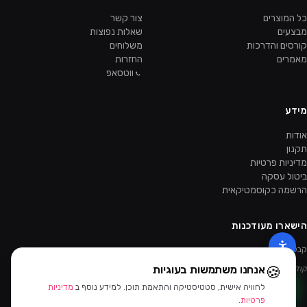
כל המוצרים
צור קשר
מבצעים
שאלות נפוצות
קורסים והדרכות
משלוחים
מאמרים
החזרות
ווטסאפ
מידע
אודות
תקנון
מדיניות פרטיות
ביטול עסקה
הרשמה כקוסמטיקאית
הישארו מעודכנות
קבלו מבצעים ומוצרים חדשים קודם.
🍪
אנחנו משתמשות בעוגיות
קוד ההטמעה של הניוזלטר יתווסף מהאדמין.
לחוויה אישית, סטטיסטיקה והתאמת תוכן. למידע נוסף ב
מדיניות
פרטיות
.