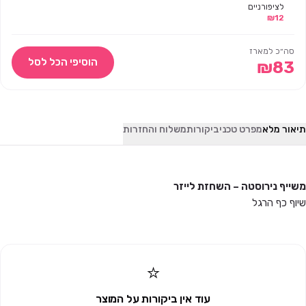
לציפורניים
12
₪
וקוסמטיקה 200
יח' – REISZ
סה״כ למארז
הוסיפי הכל לסל
₪
83
תיאור מלא
מפרט טכני
ביקורות
משלוח והחזרות
משייף נירוסטה – השחזת לייזר
שיוף כף הרגל
⭐
עוד אין ביקורות על המוצר