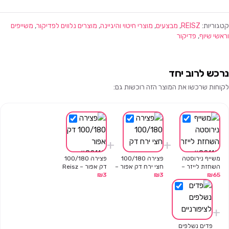
קטגוריות:
REISZ
,
מבצעים
,
מוצרי חיטוי והיגיינה
,
מוצרים נלווים לפדיקור
,
משייפים
וראשי שיוף
,
פדיקור
נרכש לרוב יחד
לקוחות שרכשו את המוצר הזה רוכשות גם:
+
+
משייף נירוסטה
פצירה 100/180
פצירה 100/180
השחזת לייזר –
חצי ירח דק אפור –
דק אפור – Reisz
₪
3
Reisz
₪
3
Reisz
₪
65
+
פדים נשלפים