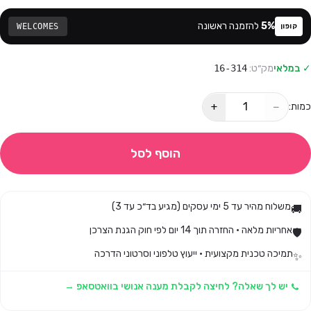
%
5
להזמנה ראשונה
WELCOMES
קופון
✓ במלאי
מק״ט:
16-314
+
−
כמות:
הוסף לסל
משלוח מהיר עד 5 ימי עסקים (מגיע בד״כ עד 3)
🚚
אחריות מלאה · החזרה תוך 14 יום לפי חוק הגנת הצרכן
🛡️
תמיכה טכנית מקצועית · ייעוץ טלפוני וסרטוני הדרכה
✨
יש לך שאלה? לחיצה לקבלת מענה אנושי בוואטסאפ →