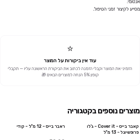
אנטומי.
מסייע לקיצור זמני הטיפול.
⭐
עוד אין ביקורות על המוצר
הזמיני את המוצר וקבלי הזמנה לכתוב את הביקורת הראשונה עליו — תקבלי
קופון 5% הנחה למוצרים הבאים 🎁
מוצרים נוספים בקטגוריה
קאבר בייס – Cover it – ג'לו
ראבר בייס – 12 מ"ל – קודי
מבצע
5 יח' ב₪250
פרופשיונל – 13 מ"ל
10 יח' ב₪450