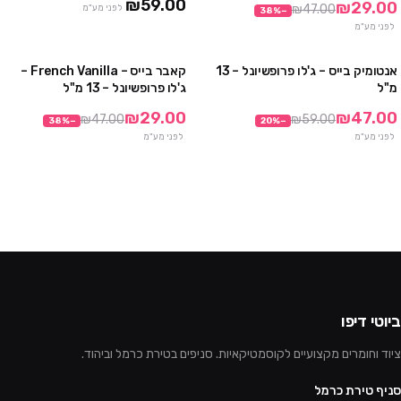
₪59.00
₪29.00
₪47.00
לפני מע"מ
38
%
−
לפני מע"מ
אנטומיק בייס – ג'לו פרופשיונל – 13
קאבר בייס – French Vanilla –
10 יח' ב₪349
מבצע
מ"ל
ג'לו פרופשיונל – 13 מ"ל
6 יח' ב₪256
₪29.00
₪47.00
₪47.00
₪59.00
38
%
−
20
%
−
לפני מע"מ
לפני מע"מ
ביוטי דיפו
ציוד וחומרים מקצועיים לקוסמטיקאיות. סניפים בטירת כרמל וביהוד.
סניף טירת כרמל