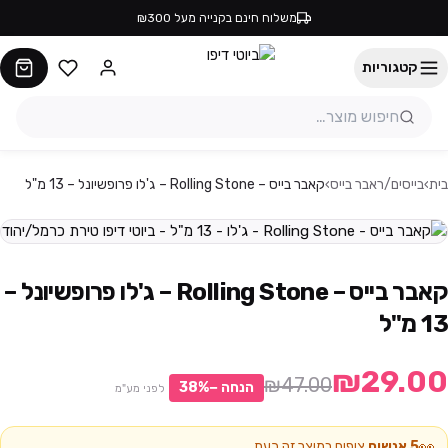
משלוח חינם בקנייה מעל ₪300
קטגוריות
בית
›
בייסים/ראבר בייס
›
קאבר בייס – Rolling Stone – ג'לו פרופשיונל – 13 מ"ל
קאבר בייס – Rolling Stone – ג'לו פרופשיונל –
13 מ"ל
₪29.00
₪47.00
הנחה −
%
38
לפני מע"מ
👀
5
אנשים
צופים במוצר זה כעת