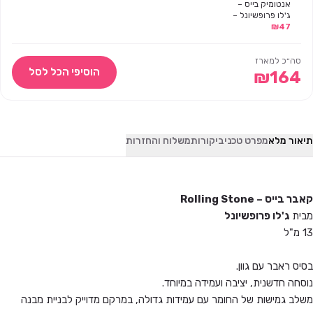
אנטומיק בייס –
ג'לו פרופשיונל –
13 מ"ל
47
₪
סה״כ למארז
הוסיפי הכל לסל
₪
164
תיאור מלא
מפרט טכני
ביקורות
משלוח והחזרות
קאבר בייס – Rolling Stone
מבית
ג'לו פרופשיונל
13 מ"ל
בסיס ראבר עם גוון.
נוסחה חדשנית, יציבה ועמידה במיוחד.
משלב גמישות של החומר עם עמידות גדולה, במרקם מדוייק לבניית מבנה