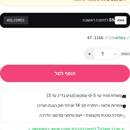
%
5
להזמנה ראשונה
WELCOMES
קופון
✓ במלאי
מק״ט:
47-1166
+
−
כמות:
הוסף לסל
משלוח מהיר עד 5 ימי עסקים (מגיע בד״כ עד 3)
🚚
אחריות מלאה · החזרה תוך 14 יום לפי חוק הגנת הצרכן
🛡️
תמיכה טכנית מקצועית · ייעוץ טלפוני וסרטוני הדרכה
✨
יש לך שאלה? לחיצה לקבלת מענה אנושי בוואטסאפ →