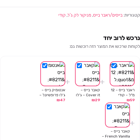
קטגוריות:
בייסים/ראבר בייס
,
מניקור לק ג'ל
,
קודי
נרכש לרוב יחד
לקוחות שרכשו את המוצר הזה רוכשות גם:
+
+
ראבר בייס – 12
קאבר בייס –
אנטומיק בייס –
מ"ל – קודי
Cover it – ג'לו
ג'לו פרופשיונל –
59
₪
29
₪
פרופשיונל – 13
13 מ"ל
47
₪
מ"ל
+
קאבר בייס –
French Vanilla –