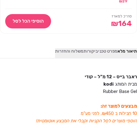
29
₪
ג'לו פרופשיונל –
13 מ"ל
סה״כ למארז
הוסיפי הכל לסל
₪
164
תיאור מלא
מפרט טכני
ביקורות
משלוח והחזרות
ראבר בייס – 12 מ"ל – קודי
מבית המותג
kodi
Rubber Base Gel
מבצעים למוצר זה:
10 חבילות ב ₪450, לפני מע”מ
הוספי מוצרים לסל הקניות וקבלי את המבצע אוטומטית!