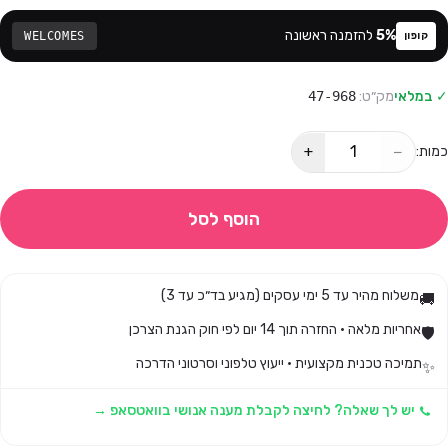
%
5
להזמנה ראשונה
WELCOMES
קופון
✓ במלאי
מק״ט:
47-968
+
−
כמות:
הוסף לסל
משלוח מהיר עד 5 ימי עסקים (מגיע בד״כ עד 3)
🚚
אחריות מלאה · החזרה תוך 14 יום לפי חוק הגנת הצרכן
🛡️
תמיכה טכנית מקצועית · ייעוץ טלפוני וסרטוני הדרכה
✨
יש לך שאלה? לחיצה לקבלת מענה אנושי בוואטסאפ →