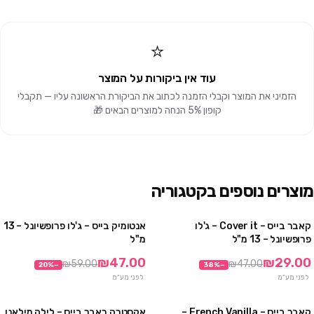
⭐
עוד אין ביקורות על המוצר
הזמיני את המוצר וקבלי הזמנה לכתוב את הביקורת הראשונה עליו — תקבלי
קופון 5% הנחה למוצרים הבאים 🎁
מוצרים נוספים בקטגוריה
קאבר בייס – Cover it – ג'לו
אנטומיק בייס – ג'לו פרופשיונל – 13
מבצע
10 יח' ב₪349
פרופשיונל – 13 מ"ל
מ"ל
6 יח' ב₪256
₪47.00
₪29.00
₪59.00
₪47.00
20
%
−
38
%
−
לפני מע"מ
לפני מע"מ
קאבר בייס – French Vanilla –
אקסטרה ראבר בייס – לילה מילאנו