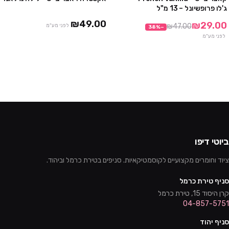
מבצע
אזל
ג'לו פרופשיונל – 13 מ"ל
₪49.00
₪29.00
₪47.00
לפני מע"מ
38
%
−
לפני מע"מ
ביוטי דיפו
ציוד וחומרים מקצועיים לקוסמטיקאיות. סניפים בטירת כרמל וביהוד.
סניף טירת כרמל
קרן היסוד 15, טירת כרמל
04-857-5751
סניף יהוד