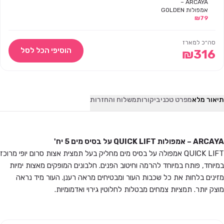
ARCAYA –
אמפולות GOLDEN
79
₪
REPAIR עם
חלקיקי זהב טהור
5 יח'
סה״כ למארז
הוסיפי הכל לסל
₪
316
תיאור מלא
מפרט טכני
ביקורות
משלוח והחזרות
ARCAYA – אמפולות QUICK LIFT על בסיס מים 5 יח'
QUICK LIFT אמפולה על בסיס מים מחליק בעל תמצית אצות סרום יופי מרוכז
במיוחד, פותח במיוחד להרמה וחיטוב הפנים. חלבונים המופקים מאצות ימיות
מזינים בלחות את כל שכבות העור ומבטיחים מראה רענן. העור מיד נראה
מוצק יותר. תמציות צמחים מבטלות לחלוטין גירוי ואדמומיות.