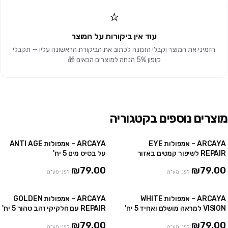
⭐
עוד אין ביקורות על המוצר
הזמיני את המוצר וקבלי הזמנה לכתוב את הביקורת הראשונה עליו — תקבלי
קופון 5% הנחה למוצרים הבאים 🎁
מוצרים נוספים בקטגוריה
ARCAYA – אמפולות EYE
ARCAYA – אמפולות ANTI AGE
אזל
REPAIR לשיפור קמטים באזור
על בסיס מים 5 יח'
העיניים 5 יח'
₪79.00
₪79.00
לפני מע"מ
לפני מע"מ
ARCAYA – אמפולות WHITE
ARCAYA – אמפולות GOLDEN
VISION למראה מושלם ואחיד 5 יח'
REPAIR עם חלקיקי זהב טהור 5 יח'
₪79.00
₪79.00
לפני מע"מ
לפני מע"מ