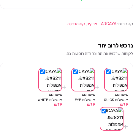
קטגוריות:
ARCAYA - ארקיה
,
קוסמטיקה
נרכש לרוב יחד
לקוחות שרכשו את המוצר הזה רוכשות גם:
+
+
ARCAYA –
ARCAYA –
ARCAYA –
אמפולות QUICK
אמפולות EYE
אמפולות WHITE
79
₪
LIFT על בסיס מים
79
₪
REPAIR לשיפור
79
₪
VISION למראה
5 יח'
קמטים באזור
מושלם ואחיד 5 יח'
העיניים 5 יח'
+