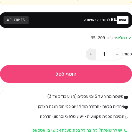
%
5
להזמנה ראשונה
WELCOMES
קופון
✓ במלאי
מק״ט:
35-209
+
−
כמות:
הוסף לסל
משלוח מהיר עד 5 ימי עסקים (מגיע בד״כ עד 3)
🚚
אחריות מלאה · החזרה תוך 14 יום לפי חוק הגנת הצרכן
🛡️
תמיכה טכנית מקצועית · ייעוץ טלפוני וסרטוני הדרכה
✨
יש לך שאלה? לחיצה לקבלת מענה אנושי בוואטסאפ →