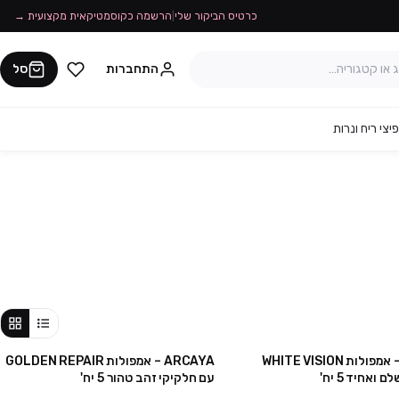
כרטיס הביקור שלי
|
הרשמה כקוסמטיקאית מקצועית →
התחברות
סל
יצי ריח ונרות
ARCAYA – אמפולות WHITE VISION
ARCAYA – אמפולות GOLDEN REPAIR
ואחיד 5 יח'
עם חלקיקי זהב טהור 5 יח'