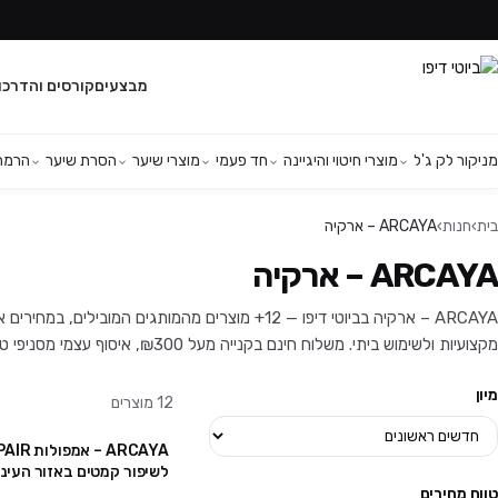
מבצעים
קורסים והדרכו
מניקור לק ג'ל
מוצרי חיטוי והיגיינה
חד פעמי
מוצרי שיער
הסרת שיער
הרמת 
בית
›
חנות
›
ARCAYA – ארקיה
ARCAYA – ארקיה
ARCAYA – ארקיה בביוטי דיפו — 12+ מוצרים מהמותגים המו
מקצועיות ולשימוש ביתי. משלוח חינם בקנייה מעל ₪300, איסוף עצמי מסניפי טירת כרמל ויהוד, ושירות לקוחות זמין בוואטסאפ.
מיון
12
מוצרים
ARCAYA – א
לשיפור קמטים באזור העיניים 5 
טווח מחירים