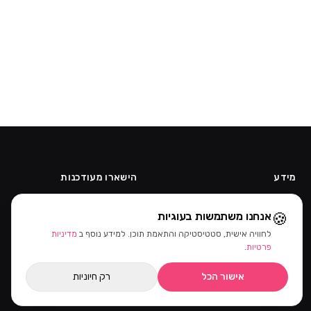
מידע
הישארו מעודכנות
אודות
קבלו מבצעים ומוצרים חדשים קודם.
🍪
אנחנו משתמשות בעוגיות
תקנון
קוד ההטמעה של הניוזלטר יתווסף
מדיניות פרטיות
מהאדמין.
לחוויה אישית, סטטיסטיקה והתאמת תוכן. למידע נוסף ב
מדיניות
ביטול עסקה
פרטיות
.
הרשמה כקוסמטיקאית
אישור הכל
רק חיוניות