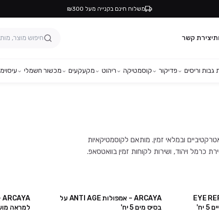
משלוח חינם בקנייה מעל ₪300
ת
יצירת קשר
גבות וריסים
פדיקור
קוסמטיקה
ריהוט
מקעקעים
מכשור חשמלי
עיסוי
מפ
בילים, במחירים אטרקטיביים ובמלאי זמין. מותאם לקוסמטיקאיות
מפולות EYE REPAIR
ARCAYA – אמפולות ANTI AGE על
אזל
יח'
בסיס מים 5 יח'
למראה מושלם 