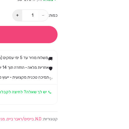
+
−
כמות:
משלוח מהיר עד 5 ימי עסקים (מגיע בד״כ עד 3)
🚚
אחריות מלאה · החזרה תוך 14 יום לפי חוק הגנת הצרכן
🛡️
תמיכה טכנית מקצועית · ייעוץ ט
✨
יש לך שאלה? לחיצה לקבלת
קטגוריות:
N.D
,
בייסים/ראבר בייס
,
מני