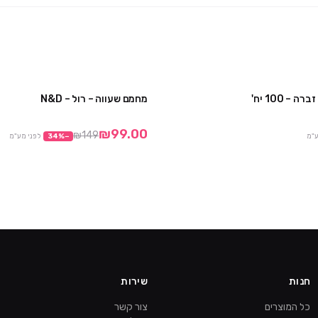
מחמם שעווה – רול – N&D
3 חבילות ב ₪99
₪99.00
₪149
ע"מ
−
%
34
לפני מע"מ
חנות
שירות
כל המוצרים
צור קשר