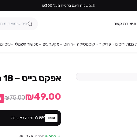
משלוח חינם בקנייה מעל ₪300
ת
יצירת קשר
גבות וריסים
פדיקור
קוסמטיקה
ריהוט
מקעקעים
מכשור חשמלי
עיסוי
מפ
אפקס בייס – 18 מ"ל – N&D
₪49.00
₪75.00
ה
%
5
להזמנה ראשונה
קופון
✓ במלאי
מק״ט:
38-276