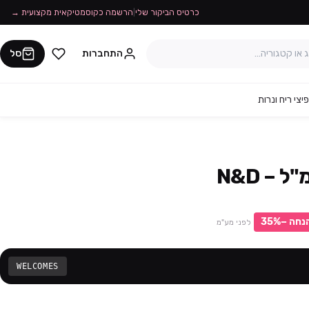
כרטיס הביקור שלי
|
הרשמה כקוסמטיקאית מקצועית →
התחברות
סל
יצי ריח ונרות
נחה −
%
35
לפני מע"מ
WELCOMES