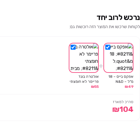
נרכש לרוב יחד
לקוחות שרכשו את המוצר הזה רוכשות גם:
+
אפקס בייס – 18
אולטרה בונד
מ"ל – N&D
פריימר לא חומצתי
49
₪
55
₪
– מבית N&D
סה״כ למארז
₪
104