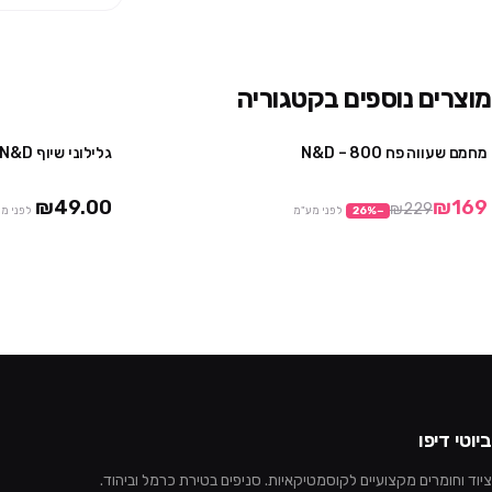
מוצרים נוספים בקטגוריה
מחמם שעווה פח 800 – N&D
גלילוני שיוף N&D זברה – 100 יח'
מבצע
₪49.00
₪169
₪229
−
%
26
לפני מע"מ
לפני מ
ביוטי דיפו
ציוד וחומרים מקצועיים לקוסמטיקאיות. סניפים בטירת כרמל וביהוד.