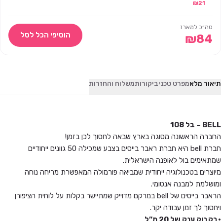
₪
21
סה״כ למארז
הוסיפי הכל לסל
₪
84
תיאור מלא
מפרט טכני
ביקורות
משלוח והחזרות
BELL – בל 108
החברה הראשונה מסוגה בארץ שבאה לחסוך לכן בזמן!
חברת bell היא חברת ראבר בייסים בצבע שמכילה 50 גוונים ייחודיים
שמתאימים בול לאופנה הישראלית.
מיוצרים בטכנולוגיה ייחודית שמביאה פורמולה המאפשרת מריחה נוחה
ומושלמת למבנה אנטומי.
הראבר בייסים של bell במרקם מדוייק שמתיישר בקלות על לוחית הציפורן
ויחסוך לך זמן עבודה יקר.
•בקבוק ענק של 20 מ”ל