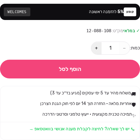
%
5
להזמנה ראשונה
WELCOMES
קופון
✓ במלאי
מק״ט:
12-088-108
+
−
כמות:
הוסף לסל
משלוח מהיר עד 5 ימי עסקים (מגיע בד״כ עד 3)
🚚
אחריות מלאה · החזרה תוך 14 יום לפי חוק הגנת הצרכן
🛡️
תמיכה טכנית מקצועית · ייעוץ טלפוני וסרטוני הדרכה
✨
יש לך שאלה? לחיצה לקבלת מענה אנושי בוואטסאפ →