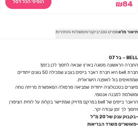
הוסיפי הכל לסל
₪
84
תיאור מלא
מפרט טכני
ביקורות
משלוח והחזרות
BELL – בל 07
החברה הראשונה מסוגה בארץ שבאה לחסוך לכן בזמן!
חברת bell היא חברת ראבר בייסים בצבע שמכילה 50 גוונים ייחודיים
שמתאימים בול לאופנה הישראלית.
מיוצרים בטכנולוגיה ייחודית שמביאה פורמולה המאפשרת מריחה נוחה
ומושלמת למבנה אנטומי.
הראבר בייסים של bell במרקם מדוייק שמתיישר בקלות על לוחית הציפורן
ויחסוך לך זמן עבודה יקר.
•בקבוק ענק של 20 מ”ל
•מאושרים משרד הבריאות