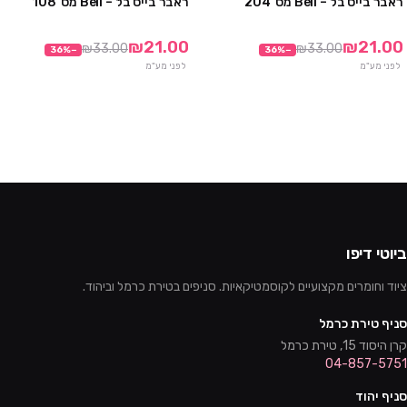
ראבר בייס בל – Bell מס' 204
ראבר בייס בל – Bell מס' 108
מבצע
מבצע
₪21.00
₪21.00
₪33.00
₪33.00
36
%
−
36
%
−
לפני מע"מ
לפני מע"מ
ביוטי דיפו
ציוד וחומרים מקצועיים לקוסמטיקאיות. סניפים בטירת כרמל וביהוד.
סניף טירת כרמל
קרן היסוד 15, טירת כרמל
04-857-5751
סניף יהוד