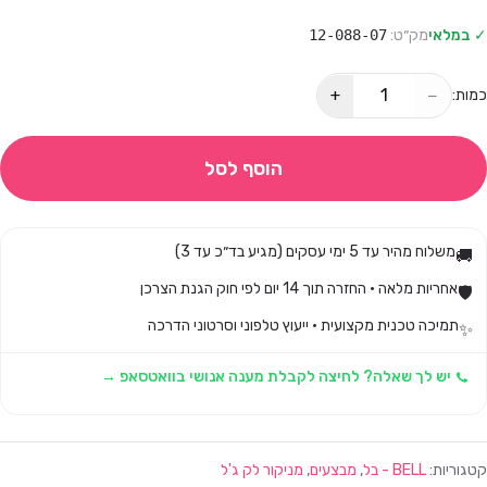
✓ במלאי
מק״ט:
12-088-07
+
−
כמות:
הוסף לסל
משלוח מהיר עד 5 ימי עסקים (מגיע בד״כ עד 3)
🚚
אחריות מלאה · החזרה תוך 14 יום לפי חוק הגנת הצרכן
🛡️
תמיכה טכנית מקצועית · ייעוץ טלפוני וסרטוני הדרכה
✨
יש לך שאלה? לחיצה לקבלת מענה אנושי בוואטסאפ →
קטגוריות:
BELL - בל
,
מבצעים
,
מניקור לק ג'ל