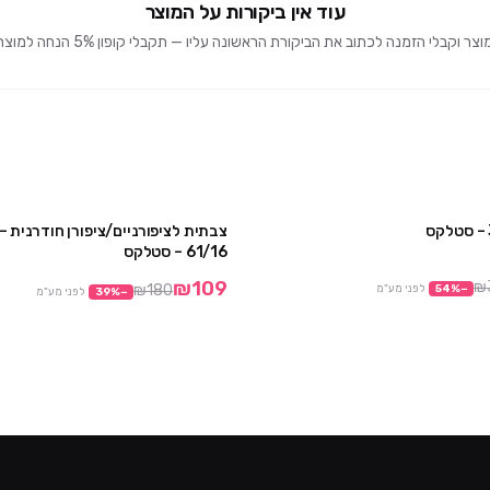
עוד אין ביקורות על המוצר
וקבלי הזמנה לכתוב את הביקורת הראשונה עליו — תקבלי קופון 5% הנחה למוצרים הבאים 🎁
צבתית לציפורניים/ציפורן חודרנית 
מבצע
61/16 – סטלקס
₪109
₪
₪180
−
%
54
לפני מע"מ
−
%
39
לפני מע"מ