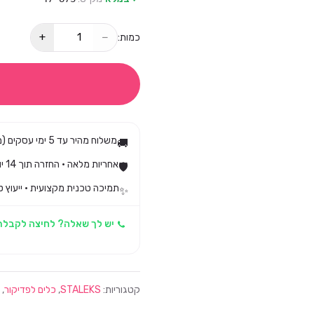
+
−
כמות:
משלוח מהיר עד 5 ימי עסקים (מגיע בד״כ עד 3)
🚚
אחריות מלאה · החזרה תוך 14 יום לפי חוק הגנת הצרכן
🛡️
תמיכה טכנית מקצועית · ייעוץ ט
✨
יש לך שאלה? לחיצה לקבלת
קטגוריות:
STALEKS
,
כלים לפדיקור
,