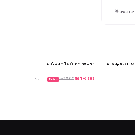
– סדרת אקספרט
ראש שיוף יהלום 1 – סטלקס
2 יח' ב₪149
מבצע
₪18.00
₪39.00
−
%
54
לפני מע"מ