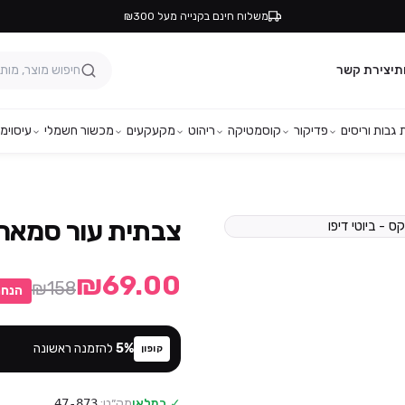
משלוח חינם בקנייה מעל ₪300
ת
יצירת קשר
גבות וריסים
פדיקור
קוסמטיקה
ריהוט
מקעקעים
מכשור חשמלי
עיסוי
מפ
צבתית עור סמארט 31/5 – סט
₪69.00
₪158
הנחה
%
5
להזמנה ראשונה
קופון
✓ במלאי
מק״ט:
47-873