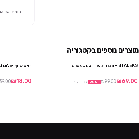
הזמיני את המוצר 
מוצרים נוספים בקטגוריה
STALEKS – צבתית עור דגם סמארט
ראש שיוף יהלום 3 – סטלקס
2 יח' ב ₪129
₪18.00
₪69.00
39.00
₪99.00
−
%
30
לפני מע"מ