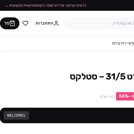
כרטיס הביקור שלי
|
הרשמה כקוסמטיקאית מקצועית →
התחברות
סל
יצי ריח ונרות
לקס
 −
%
56
לפני מע"מ
WELCOMES