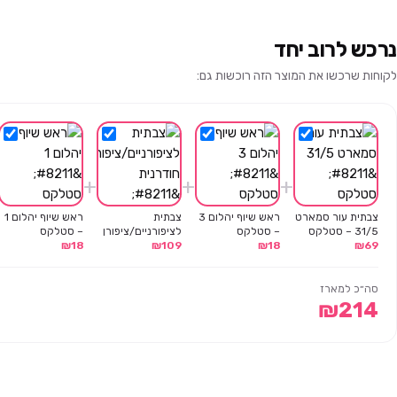
נרכש לרוב יחד
לקוחות שרכשו את המוצר הזה רוכשות גם:
+
+
+
צבתית עור סמארט
ראש שיוף יהלום 3
צבתית
ראש שיוף יהלום 1
31/5 – סטלקס
– סטלקס
לציפורניים/ציפורן
– סטלקס
69
₪
18
₪
109
₪
חודרנית – סדרת
18
₪
אקספרט 61/16 –
סטלקס
סה״כ למארז
₪
214