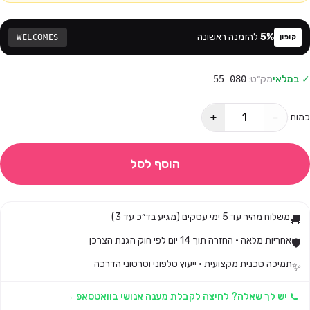
%
5
להזמנה ראשונה
WELCOMES
קופון
✓ במלאי
מק״ט:
55-080
+
−
כמות:
הוסף לסל
משלוח מהיר עד 5 ימי עסקים (מגיע בד״כ עד 3)
🚚
אחריות מלאה · החזרה תוך 14 יום לפי חוק הגנת הצרכן
🛡️
תמיכה טכנית מקצועית · ייעוץ טלפוני וסרטוני הדרכה
✨
יש לך שאלה? לחיצה לקבלת מענה אנושי בוואטסאפ →