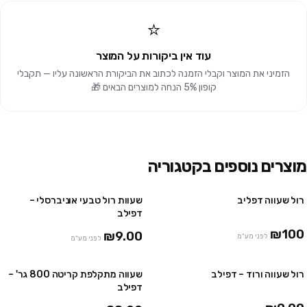
⭐
עוד אין ביקורות על המוצר
הזמיני את המוצר וקבלי הזמנה לכתוב את הביקורת הראשונה עליו — תקבלי
קופון 5% הנחה למוצרים הבאים 🎁
מוצרים נוספים בקטגוריה
רול שעווה דפליב
שעוות רול טבעי אוניברסלי –
10 יח' ב₪85
דפילב
48 יח' ב₪385
₪100
₪9.00
לפני מע"מ
לפני מע"מ
רול שעווה ורוד – דפילב
שעווה מתקלפת קריטה 800 גר' –
10 יח' ב₪85
2 יח' ב ₪159
דפילב
48 יח' ב₪385