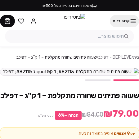
משלוח חינם בקנייה מעל ₪300
קטגוריות
בית
›
DEPILEVE - דפילב
›
שעווה פתיתים שחורה מתקלפת – 1 ק"ג – דפילב
שעווה פתיתים שחורה מתקלפת – 1 ק"ג – דפילב
₪79.00
₪84.00
הנחה −
%
6
לפני מע"מ
👀
9
אנשים
צופים במוצר זה כעת