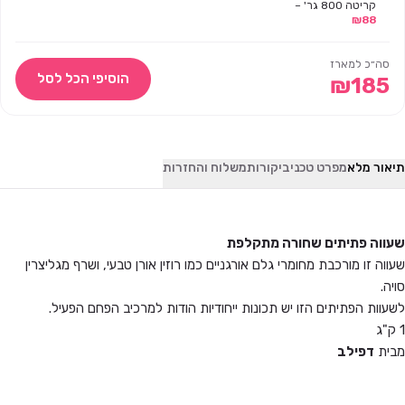
קריטה 800 גר' –
88
₪
דפילב
סה״כ למארז
הוסיפי הכל לסל
₪
185
תיאור מלא
מפרט טכני
ביקורות
משלוח והחזרות
שעווה פתיתים שחורה מתקלפת
שעווה זו מורכבת מחומרי גלם אורגניים כמו רוזין אורן טבעי, ושרף מגליצרין
סויה.
לשעוות הפתיתים הזו יש תכונות ייחודיות הודות למרכיב הפחם הפעיל.
1 ק"ג
מבית
דפילב