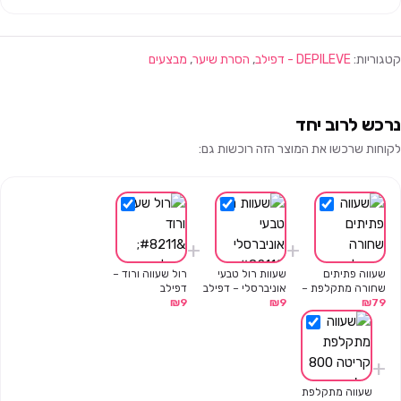
קטגוריות:
DEPILEVE - דפילב
,
הסרת שיער
,
מבצעים
נרכש לרוב יחד
לקוחות שרכשו את המוצר הזה רוכשות גם:
+
+
שעווה פתיתים
שעוות רול טבעי
רול שעווה ורוד –
שחורה מתקלפת –
אוניברסלי – דפילב
דפילב
1 ק"ג – דפילב
79
₪
9
₪
9
₪
+
שעווה מתקלפת