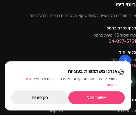
ביוטי דיפו
ציוד וחומרים מקצועיים לקוסמטיקאיות. סניפים בטירת כרמל וביהוד.
סניף טירת כרמל
קרן היסוד 15, טירת כרמל
04-857-5751
סניף יהוד
מוהליבר 2, יהוד
03-632-0016
🍪
אנחנו משתמשות בעוגיות
לחוויה אישית, סטטיסטיקה והתאמת תוכן. למידע נוסף ב
מדיניות
פרטיות
.
אישור הכל
רק חיוניות
חנות
שירות
כל המוצרים
צור קשר
מבצעים
שאלות נפוצות
קורסים והדרכות
משלוחים
מאמרים
החזרות
ווטסאפ