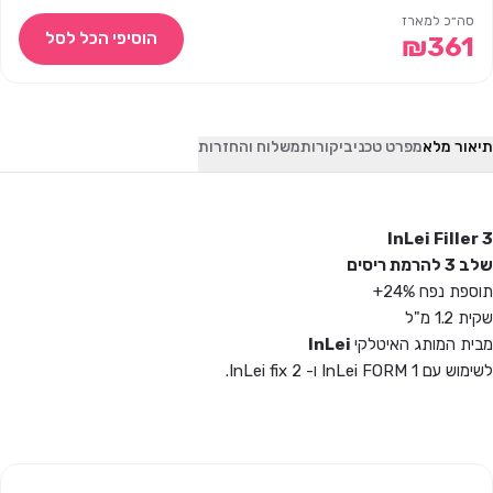
סה״כ למארז
הוסיפי הכל לסל
₪
361
תיאור מלא
מפרט טכני
ביקורות
משלוח והחזרות
InLei Filler 3
שלב 3 להרמת ריסים
תוספת נפח 24%+
שקית 1.2 מ"ל
מבית המותג האיטלקי
InLei
לשימוש עם
InLei FORM 1
ו-
InLei fix 2
.