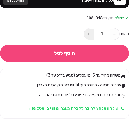
%
5
להזמנה ראשונה
WELCOMES
קופון
✓ במלאי
מק״ט:
108-048
+
−
כמות:
הוסף לסל
משלוח מהיר עד 5 ימי עסקים (מגיע בד״כ עד 3)
🚚
אחריות מלאה · החזרה תוך 14 יום לפי חוק הגנת הצרכן
🛡️
תמיכה טכנית מקצועית · ייעוץ טלפוני וסרטוני הדרכה
✨
יש לך שאלה? לחיצה לקבלת מענה אנושי בוואטסאפ →