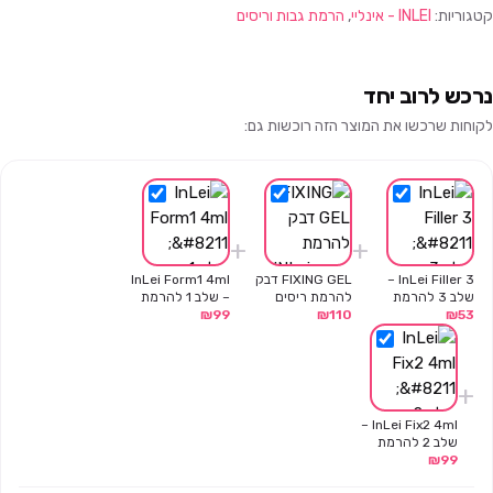
קטגוריות:
INLEI - אינליי
,
הרמת גבות וריסים
נרכש לרוב יחד
לקוחות שרכשו את המוצר הזה רוכשות גם:
+
+
InLei Filler 3 –
FIXING GEL דבק
InLei Form1 4ml
שלב 3 להרמת
להרמת ריסים
– שלב 1 להרמת
53
₪
ריסים – שקית 1.2
110
INLei
₪
99
₪
ריסים -4 מ"ל
מ"ל
+
InLei Fix2 4ml –
שלב 2 להרמת
99
₪
ריסים – 4 מ"ל