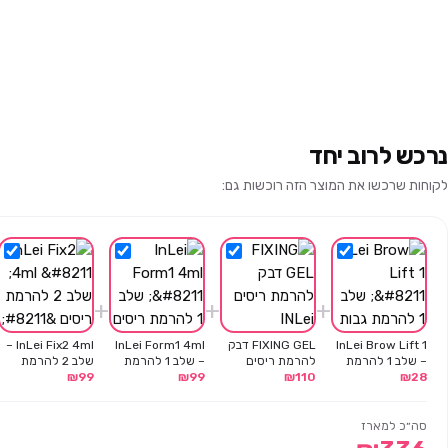
נרכש לרוב יחד
לקוחות שרכשו את המוצר הזה רוכשות גם:
+
+
+
InLei Brow Lift 1
FIXING GEL דבק
InLei Form1 4ml
InLei Fix2 4ml –
– שלב 1 להרמת
להרמת ריסים
– שלב 1 להרמת
שלב 2 להרמת
28
₪
גבות – שקית 1.5
110
INLei
₪
99
₪
ריסים -4 מ"ל
99
₪
ריסים – 4 מ"ל
מ"ל
סה״כ למארז