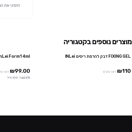
הזמיני את המוצר 
מוצרים נוספים בקטגוריה
FIXING GEL דבק להרמת ריסים INLei
InLei Form1 4ml – שלב 1 להרמת ריסים -4 מ
₪99.00
₪110
לפני מע"מ
לפני מ
₪2475 ל-100 מ״ל