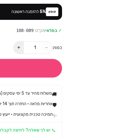
%
5
להזמנה ראשונה
קופון
✓ במלאי
מק״ט:
108-089
+
−
כמות:
משלוח מהיר עד 5 ימי עסקים (מגיע בד״כ עד 3)
🚚
אחריות מלאה · החזרה תוך 14 יום לפי חוק הגנת הצרכן
🛡️
תמיכה טכנית מקצועית · ייעוץ ט
✨
יש לך שאלה? לחיצה לקבלת