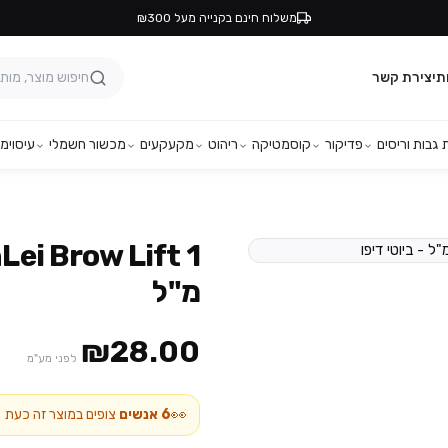
משלוח חינם בקנייה מעל ₪300
ת
יצירת קשר
גבות וריסים
פדיקור
קוסמטיקה
ריהוט
מקעקעים
מכשור חשמלי
עיסוי
מפ
מ"ל
₪28.00
לפני מע"מ
👀
6
אנשים
צופים במוצר זה כעת