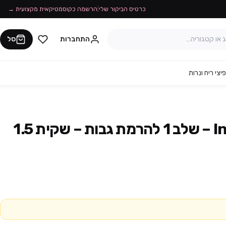
כרטיס הביקור שלי
|
הרשמה כקוסמטיקאית מקצועית →
התחברות
סל
יצי ריח ונרות
InLei Brow Lift 1 – שלב 1 להרמת גבות – שקית 1.5