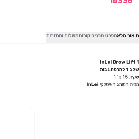
₪
336
תיאור מלא
מפרט טכני
ביקורות
משלוח והחזרות
InLei Brow Lift 1
שלב 1 להרמת גבות
שקית 1.5 מ"ל
מבית המותג האיטלקי
InLei