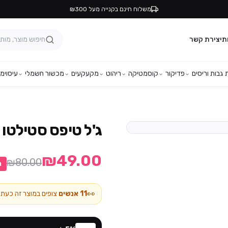
משלוח חינם בקנייה מעל ₪300
ת
יצירת קשר
גבות וריסים
פדיקור
קוסמטיקה
ריהוט
מקעקעים
מכשור חשמלי
עיסוי
מפ
ג'ל טיפס סטילטו – 550 יח' – ativity
₪49.00
₪80.00
ה
👀
11
אנשים
צופים במוצר זה כעת