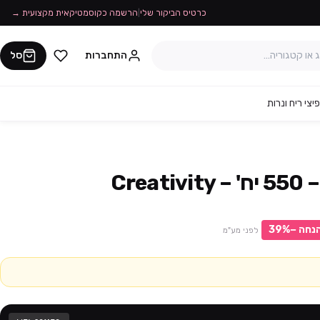
כרטיס הביקור שלי
|
הרשמה כקוסמטיקאית מקצועית →
התחברות
סל
יצי ריח ונרות
Cre
נחה −
%
39
לפני מע"מ