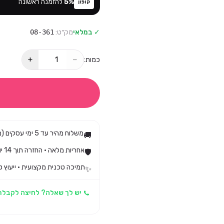
%
5
להזמנה ראשונה
קופון
✓ במלאי
מק״ט:
08-361
+
−
כמות:
משלוח מהיר עד 5 ימי עסקים (מגיע בד״כ עד 3)
🚚
אחריות מלאה · החזרה תוך 14 יום לפי חוק הגנת הצרכן
🛡️
תמיכה טכנית מקצועית · ייעוץ ט
✨
יש לך שאלה? לחיצה לקבלת