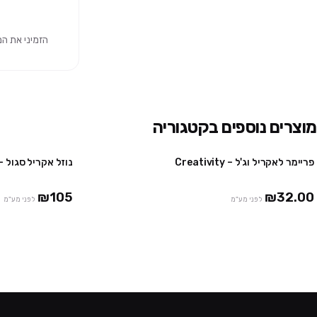
הזמיני את המוצר 
מוצרים נוספים בקטגוריה
פריימר לאקריל וג'ל – Creativity
נוזל אקריל סגול – 500 מ"ל – il Creativity
₪105
₪32.00
לפני מע"מ
לפני מע"מ