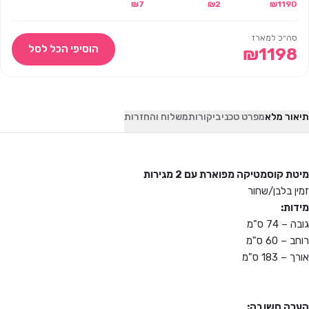
1190
₪
– לבן/שחור
2
₪
7
₪
100 יח'
סה״כ למארז
הוסיפי הכל לסל
₪
1198
תיאור מלא
מפרט טכני
ביקורות
משלוח והחזרות
מיטת קוסמטיקה מפוארת עם 2 מגירות
זמין בלבן/שחור
מידות:
גובה – 74 ס"מ
רוחב – 60 ס"מ
אורך – 183 ס"מ
הערה חשובה: