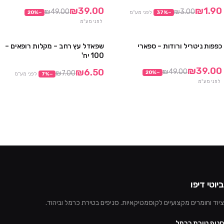
10 חבילות ב₪290
₪39.00
₪1.90
₪49.00
₪3.00
−
%
37
לפני מע"מ
−
%
20
לפני מע"מ
כפפות ניטריל ורודות – ספארי
שפאדל עץ רחב – מקלות רופאים –
3 חבילות ב₪99
מבצע
100 יח'
10 חבילות ב₪290
₪39.00
₪6.50
₪49.00
₪7.00
20
%
−
−
%
7
לפני מע"מ
לפני מע"מ
ביוטי דיפו
ציוד וחומרים מקצועיים לקוסמטיקאיות. סניפים בטירת כרמל וביהוד.
סניף טירת כרמל