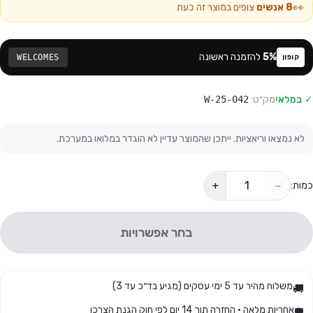
👀
8
אנשים
צופים במוצר זה כעת
%
5
להזמנה ראשונה
WELCOMES
קופון
✓ במלאי
מק״ט:
25-042-W
לא נמצאו וריאציות. ייתכן שהמוצר עדיין לא הוגדר במלואו במערכת.
+
−
כמות:
בחר אפשרויות
משלוח מהיר עד 5 ימי עסקים (מגיע בד״כ עד 3)
🚚
אחריות מלאה · החזרה תוך 14 יום לפי חוק הגנת הצרכן
🛡️