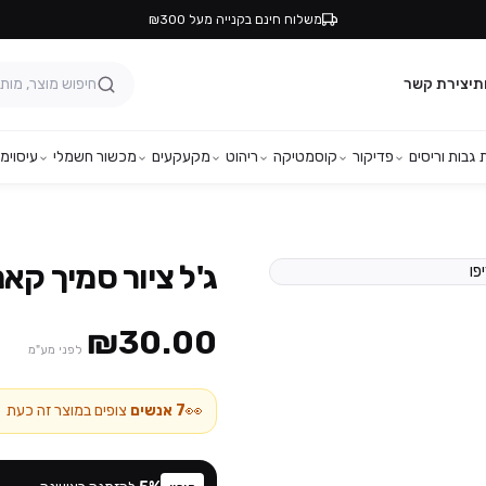
משלוח חינם בקנייה מעל ₪300
ת
יצירת קשר
גבות וריסים
פדיקור
קוסמטיקה
ריהוט
מקעקעים
מכשור חשמלי
עיסוי
מפ
ג'ל ציור סמיך קאני CH37 – ל
₪30.00
לפני מע"מ
👀
7
אנשים
צופים במוצר זה כעת