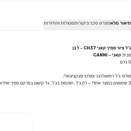
תיאור מלא
מפרט טכני
ביקורות
משלוח והחזרות
ג'ל ציור סמיך קאני CH37 – לבן
מבית
קאני – CANNI
5 גרם
מולטי ג'ל היפואלרגני ומולטי פונקציונאלי.
3 שימושים במוצר אחד! – לק ג'ל, חותמות בג'ל, גל קישוט במרקם סמיך ואידיאלי.