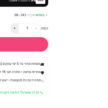
%
5
להזמנה ראשונה
קופון
✓ במלאי
מק״ט:
08-343
+
−
כמות:
משלוח מהיר עד 5 ימי עסקים (מגיע בד״כ עד 3)
🚚
אחריות מלאה · החזרה תוך 14 יום לפי חוק הגנת הצרכן
🛡️
תמיכה טכנית מקצועית · ייעוץ ט
✨
יש לך שאלה? לחיצה לקבלת