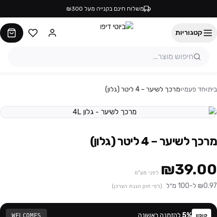
משלוח חינם בקנייה מעל ₪300
קטגוריות
בית
›
חד פעמי
›
מרכך לשיער – 4 ליטר (גלון)
מרכך לשיער – 4 ליטר (גלון)
₪39.00
לפני מע"מ
₪0.97 ל-100 מ״ל
(לפי חוק הגנת הצרכן)
%
5
להזמנה ראשונה
WELCOMES
קופון