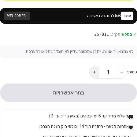
%
5
להזמנה ראשונה
WELCOMES
קופון
✓ במלאי
מק״ט:
25-011
לא נמצאו וריאציות. ייתכן שהמוצר עדיין לא הוגדר במלואו במערכת.
+
−
כמות:
בחר אפשרויות
משלוח מהיר עד 5 ימי עסקים (מגיע בד״כ עד 3)
🚚
אחריות מלאה · החזרה תוך 14 יום לפי חוק הגנת הצרכן
🛡️
תמיכה טכנית מקצועית · ייעוץ טלפוני וסרטוני הדרכה