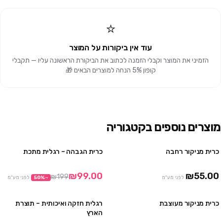
⭐
עוד אין ביקורות על המוצר
הזמיני את המוצר וקבלי הזמנה לכתוב את הביקורת הראשונה עליו — תקבלי
קופון 5% הנחה למוצרים הבאים 🎁
מוצרים נוספים בקטגוריה
כרית מניקור רחבה
כרית הגבהה – רגלית מתכת
מבצע
₪99.00
₪55.00
₪199
לפני מע"מ
−
%
50
לפני מע"מ
כרית מניקור מעוצבת
רגלית חזקה ואיכותית – תוצרת
אזל
הארץ