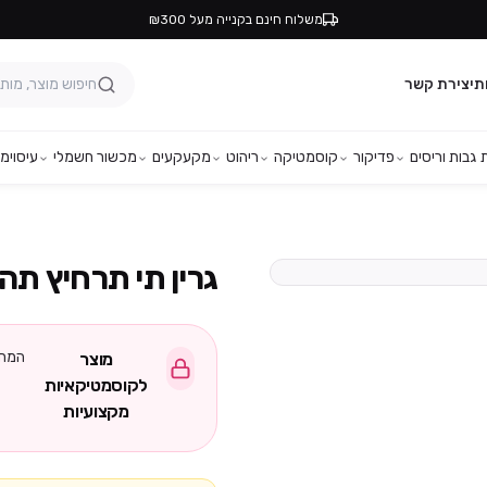
משלוח חינם בקנייה מעל ₪300
ת
יצירת קשר
גבות וריסים
פדיקור
קוסמטיקה
ריהוט
מקעקעים
מכשור חשמלי
עיסוי
מפ
גרין תי תרחיץ תה ירוק 330 מ"
המחי
מוצר
לקוסמטיקאיות
מקצועיות