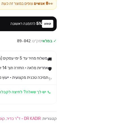
👀
8
אנשים
צופים במוצר זה כעת
%
5
להזמנה ראשונה
קופון
✓ במלאי
מק״ט:
89-042
משלוח מהיר עד 5 ימי עסקים (מגיע בד״כ עד 3)
🚚
אחריות מלאה · החזרה תוך 14 יום לפי חוק הגנת הצרכן
🛡️
תמיכה טכנית מקצועית · ייעוץ ט
✨
יש לך שאלה? לחיצה לקבלת
קטגוריות:
DR KADIR - ד"ר כדיר
,
קוס