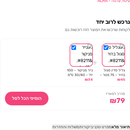
עיסוי
,
עלמה - ALMA
נרכש לרוב יחד
לקוחות שרכשו את המוצר הזה רוכשות גם:
+
גליל סדין סגול
נייר מניקור – 100
בהיר – 75 מטר –
יח' – 30/40 ס"מ
45
₪
עלמה
34
₪
סה״כ למארז
הוסיפי הכל לסל
₪
79
תיאור מלא
מפרט טכני
ביקורות
משלוח והחזרות