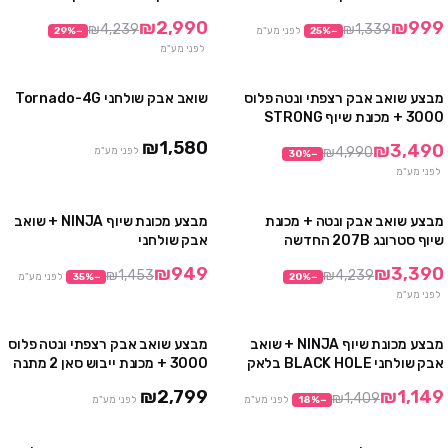
80W
אולטראסוניק
₪2,990
₪999
₪4,239
₪1,339
−
%
25
לפני מע"מ
−
%
29
לפני מע"מ
מבצע שואב אבק רצפתי ונטה פלוס
שואב אבק שולחני Tornado-4G
מבצע
3000 + מכונת שיוף STRONG
350B
אזל
₪1,580
₪3,490
₪4,990
לפני מע"מ
30
%
−
לפני מע"מ
מבצע שואב אבק ונטה + מכונת
מבצע מכונת שיוף NINJA + שואב
מבצע
מבצע
שיוף סטרונג 207B החדשה
אבק שולחני
אזל
₪949
₪3,390
₪1,453
₪4,239
−
%
20
−
%
35
לפני מע"מ
לפני מע"מ
מבצע מכונת שיוף NINJA + שואב
מבצע שואב אבק רצפתי ונטה פלוס
מבצע
אבק שולחני BLACK HOLE בלאק
3000 + מכונת ייבוש סאן 2 מתנה
הול
₪2,799
₪1,149
₪1,409
−
%
18
לפני מע"מ
לפני מע"מ