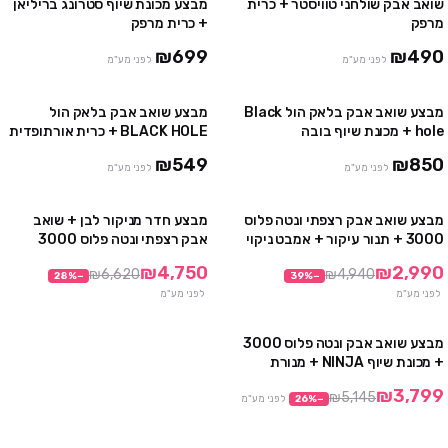
שואב אבק שולחני טוויסטר + כרית
מבצע מכונת שיוף סטרונג בריליאן
מרפק
+ כרית מרפק
₪699
₪490
לפני מע"מ
לפני מע"מ
מבצע שואב אבק בלאק הול Black
מבצע שואב אבק בלאק הול
hole + מכונת שיוף בובה
BLACK HOLE + כרית אורתופדית
ג'לו פרופשיונל
₪549
₪850
לפני מע"מ
לפני מע"מ
מבצע שואב אבק רצפתי ונטה פלוס
מבצע חדר מניקור לבן + שואב
מבצע
מבצע
3000 + תנור עיקור + אמבט ניקוי
אבק רצפתי ונטה פלוס 3000
אולטראסוניק
₪4,750
₪2,990
₪6,620
₪4,940
28
%
−
39
%
−
לפני מע"מ
לפני מע"מ
מבצע שואב אבק ונטה פלוס 3000
מבצע
+ מכונת שיוף NINJA + מנורת
ייבוש SUN 2
₪3,799
₪5,145
−
%
26
לפני מע"מ