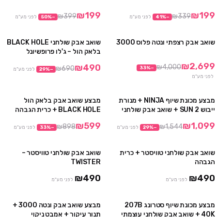
אזל
₪199
₪199
₪399
₪339
−
%
41
לפני מע"מ
−
%
50
לפני מע"מ
שואב אבק רצפתי ונטה פלוס 3000
שואב אבק שולחני BLACK HOLE
מבצע
מבצע
בלאק הול – ג'לו פרופשיונל
₪2,699
₪490
₪4,000
₪690
33
%
−
−
%
29
לפני מע"מ
לפני מע"מ
מבצע מכונת שיוף NINJA + מנורת
מבצע שואב אבק בלאק הול
מבצע
מבצע
ייבוש SUN 2 + שואב אבק שולחני
BLACK HOLE + כרית הגבהה
80W
₪599
₪1,099
₪898
₪1,544
−
%
29
לפני מע"מ
−
%
33
לפני מע"מ
שואב אבק שולחני טוויסטר + כרית
שואב אבק שולחני טוויסטר –
הגבהה
TWISTER
₪490
₪490
לפני מע"מ
לפני מע"מ
מבצע מכונת שיוף סטרונג 207B
מבצע שואב אבק ונטה 3000 +
מבצע
מבצע
40K + שואב אבק שולחני עוצמתי
תנור עיקור + אמבט ניקוי