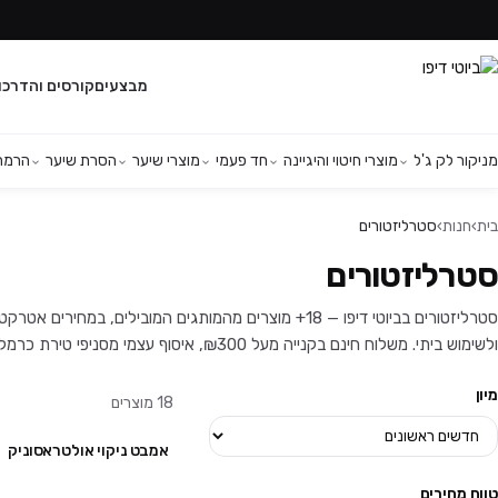
מבצעים
קורסים והדרכו
מניקור לק ג'ל
מוצרי חיטוי והיגיינה
חד פעמי
מוצרי שיער
הסרת שיער
הרמת 
בית
›
חנות
›
סטרליזטורים
סטרליזטורים
סטרליזטורים בביוטי דיפו — 18+ מוצרים מהמותגים המובילים, ב
ולשימוש ביתי. משלוח חינם בקנייה מעל ₪300, איסוף עצמי מסניפי טירת כרמל ויהוד, ושירות לקוחות זמין בוואטסאפ.
מיון
18
מוצרים
אמבט ניקוי אולטראסוניק
טווח מחירים