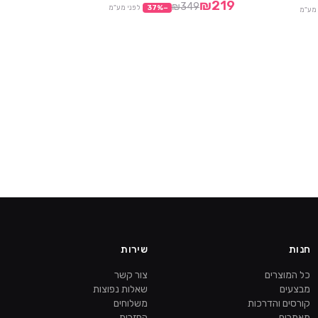
₪219
₪349
−
%
37
לפני מע"מ
 מע"מ
חנות
שירות
כל המוצרים
צור קשר
מבצעים
שאלות נפוצות
קורסים והדרכות
משלוחים
מאמרים
החזרות