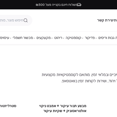
משלוח חינם בקנייה מעל ₪300
ת
יצירת קשר
גבות וריסים
פדיקור
קוסמטיקה
ריהוט
מקעקעים
מכשור חשמלי
עיסוי
מפ
מחירים אטרקטיביים ובמלאי זמין. מותאם לקוסמטיקאיות מקצועיות
מבצע תנור עיקור + אמבט ניקוי
סטרליזטור 
מבצע
מבצע
אולטראסוניק + שקיות עיקור