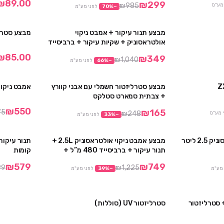
₪89.00
₪299
₪985
 מע"מ
−
%
70
לפני מע"מ
מבצע תנור עיקור + אמבט ניקוי
מבצע סטרליזט
מבצע
אולטראסוניק + שקיות עיקור + ברביסייד
480 מ”ל
₪85.00
₪349
₪1,040
−
%
66
לפני מע"מ
מבצע סטרליזטור חשמלי עם אבני קוורץ
אמבט ניקוי א
מבצע
מבצע
+ צבתית סמארט סטלקס
₪550
₪165
75
₪248
 מע"מ
−
%
33
לפני מע"מ
מבצע אמבט ניקוי אולטראסוניק 2.5 ליטר
מבצע אמבט ניקוי אולטראסוניק 2.5L +
מבצע
מבצע
תנור עיקור + ברביסייד 480 מ”ל +
קומות
שקיות עיקור
₪579
₪749
99
₪1,225
 מע"מ
−
%
39
לפני מע"מ
ע מכונת שיוף NANO + סטרליזטור
סטרליזטור UV (סוללות)
מבצע
מבצע
אזל