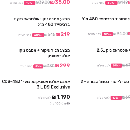
₪35.00
₪39.00
₪149
−
%
40
לפני מע"מ
−
%
10
לפני מע"מ
ור + ברביסייד 480 מ"ל
מבצע אמבט ניקוי אולטראסוניק +
מבצע
מבצע
ברביסייד 480 מ"ל
₪219
₪94.00
₪545
−
%
10
לפני מע"מ
−
%
60
לפני מע"מ
ולטראסוניק 2.5L
מבצע תנור עיקור + אמבט ניקוי
מבצע
מבצע
אולטראסוניק
₪299
₪6
₪330
−
%
19
לפני מע"מ
−
%
9
לפני מע"מ
תנור עיקור סטרליזטור בטמפ' גבוהה – 2
אמבט אולטראסוניק מקצועי CDS-4831
מבצע
3 L DSI Exclusive
₪1,190
₪6
−
%
17
לפני מע"מ
לפני מע"מ
₪40 ל-100 מ״ל