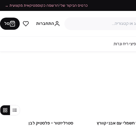
כרטיס הביקור שלי
|
הרשמה כקוסמטיקאית מקצועית →
התחברות
סל
יצי ריח ונרות
חשמלי עם אבני קוורץ
סטרליזטור – פלסטיק לבן
מבצע
מבצע