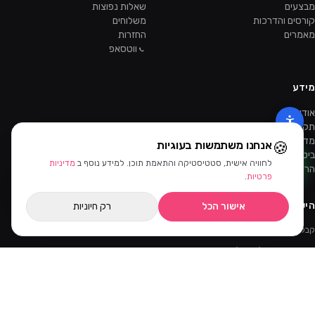
מבצעים
שאלות נפוצות
קורסים והדרכות
משלוחים
מאמרים
החזרות
ווטסאפ
מידע
אודות
תקנון
מדיניות פרטיות
🍪
אנחנו משתמשות בעוגיות
ביטול עסקה
לחוויה אישית, סטטיסטיקה והתאמת תוכן. למידע נוסף ב
מדיניות
הרשמה כקוסמטיקאית
סינון ומיון
פרטיות
.
הישארו מעודכנות
אישור הכל
רק חיוניות
קבלו מבצעים ומוצרים חדשים קודם.
קוד ההטמעה של הניוזלטר יתווסף מהאדמין.
©
2026
ביוטי דיפו · כל הזכויות שמורות