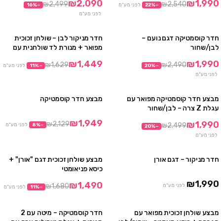
₪2,090
₪1,990
₪2,499
₪2,540
−
%
22
לפני מע"מ
−
%
16
לפני מע"מ
חדר קוסמטיקה דגם נועם –
חדר מניקור לבן – שולחן זכוכית
מבצע
מבצע
לבן/שחור
מפואר + מנורת לד שולחנית עם
דימר MOON LIGHT
₪1,449
₪1,990
₪1,629
₪2,490
−
%
20
−
%
11
לפני מע"מ
לפני מע"מ
מבצע חדר קוסמטיקה מפואר עם
מבצע חדר קוסמטיקה
מבצע
מבצע
עגלת Z צרה – לבן/שחור
₪1,949
₪1,990
₪2,129
₪2,499
−
%
8
לפני מע"מ
20
%
−
לפני מע"מ
חדר מניקור – דגם אורן
מבצע שולחן זכוכית דגם "אורן" +
מבצע
כיסא פניאומטי
₪1,990
₪1,490
₪1,680
לפני מע"מ
−
%
11
לפני מע"מ
מבצע שולחן זכוכית מפואר עם
חדר קוסמטיקה – מיטה עם 2
מבצע
מבצע