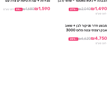
הגבהה + כיסא מאסטר – שחור/לבן
מגירות + עגלת טיפולים צרה עם
מגירת עץ
אזל
₪1,590
₪1,490
₪1,680
₪2,040
−
%
27
−
%
5
לפני מע"מ
לפני מע"מ
מבצע חדר מניקור לבן + שואב
מבצע
אבק רצפתי ונטה פלוס 3000
₪4,750
₪6,620
28
%
−
לפני מע"מ