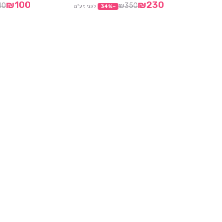
₪100
₪230
40
₪350
−
%
34
לפני מע"מ