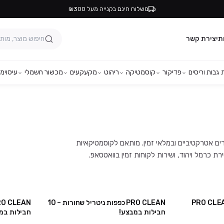
משלוח חינם בקנייה מעל ₪300
ת
יצירת קשר
גבות וריסים
פדיקור
קוסמטיקה
ריהוט
מקעקעים
מכשור חשמלי
עיסוי
מפ
ותגים המובילים, במחירים אטרקטיביים ובמלאי זמין. מותאם לקוסמטיקאיות
PRO CLEAN כפפות ניטריל שחורות – 10
4 יח' ב₪100
מבצע
חבילות במבצע!
חבילות במ
 ב₪230