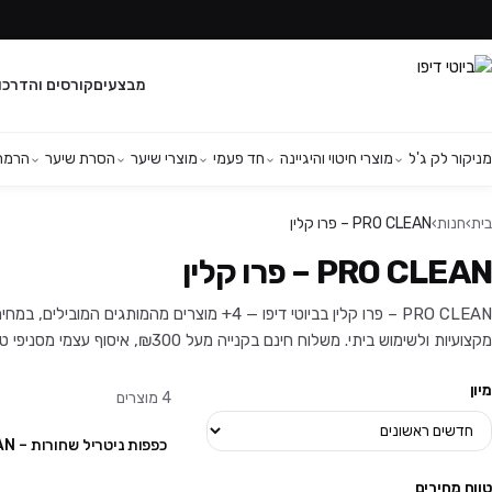
מבצעים
קורסים והדרכו
מניקור לק ג'ל
מוצרי חיטוי והיגיינה
חד פעמי
מוצרי שיער
הסרת שיער
הרמת 
בית
›
חנות
›
PRO CLEAN – פרו קלין
PRO CLEAN – פרו קלין
PRO CLEAN – פרו קלין בביוטי דיפו — 4+ מוצרים מהמ
מקצועיות ולשימוש ביתי. משלוח חינם בקנייה מעל ₪300, איסוף עצמי מסניפי טירת כרמל ויהוד, ושירות לקוחות זמין בוואטסאפ.
מיון
4
מוצרים
כפפות ניטריל שחורות – PRO CLEAN
טווח מחירים
10 יח'