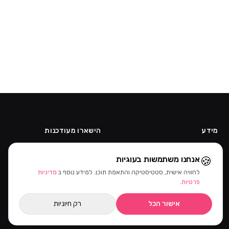
מידע
הישארו מעודכנות
אודות
קבלו מבצעים ומוצרים חדשים קודם.
🍪
אנחנו משתמשות בעוגיות
תקנון
קוד ההטמעה של הניוזלטר יתווסף
מדיניות פרטיות
מהאדמין.
לחוויה אישית, סטטיסטיקה והתאמת תוכן. למידע נוסף ב
מדיניות
ביטול עסקה
פרטיות
.
הרשמה כקוסמטיקאית
אישור הכל
רק חיוניות