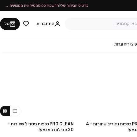
כרטיס הביקור שלי
|
הרשמה כקוסמטיקאית מקצועית →
התחברות
סל
יצי ריח ונרות
PRO CLEAN כפפות ניטריל שחורות – 4
PRO CLEAN כפפות ניטריל שחורות –
מבצע
מבצע
בצע!
20 חבילות במבצע!