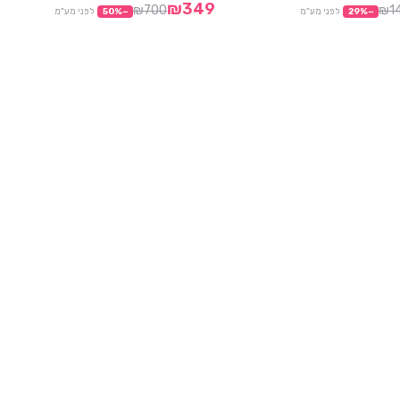
₪349
₪700
₪1
−
%
29
לפני מע"מ
−
%
50
לפני מע"מ