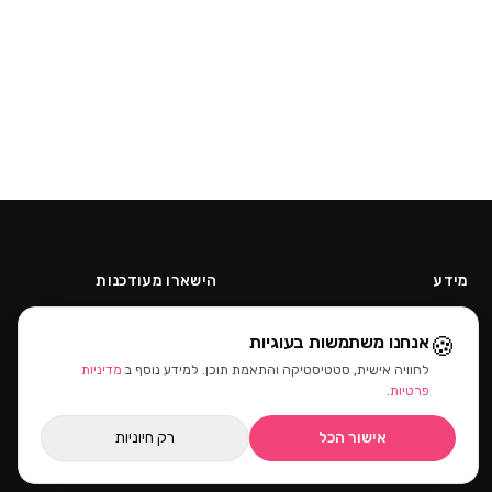
מידע
הישארו מעודכנות
אודות
קבלו מבצעים ומוצרים חדשים קודם.
🍪
אנחנו משתמשות בעוגיות
תקנון
קוד ההטמעה של הניוזלטר יתווסף
מדיניות פרטיות
מהאדמין.
לחוויה אישית, סטטיסטיקה והתאמת תוכן. למידע נוסף ב
מדיניות
ביטול עסקה
פרטיות
.
הרשמה כקוסמטיקאית
אישור הכל
רק חיוניות