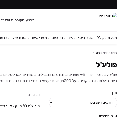
מבצעים
קורסים והדרכו
מניקור לק ג'ל
מוצרי חיטוי והיגיינה
חד פעמי
מוצרי שיער
הסרת שיער
הרמת 
בית
›
חנות
›
פוליג'ל
פוליג'ל
פוליג'ל בביוטי דיפו — 5+ מוצרים מהמותגים המובילים, במחירים אט
ביתי. משלוח חינם בקנייה מעל ₪300, איסוף עצמי מסניפי טירת כרמל ויהוד, ושירות לקוחות זמין בוואטסאפ.
מיון
5
מוצרים
פולי ג'ם ג'ל מייק אפ- לבניי
טווח מחירים