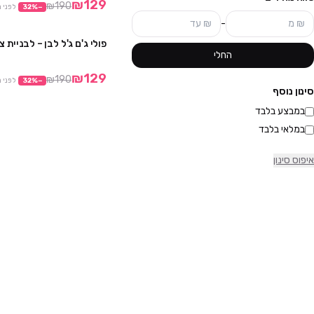
₪129
₪190
−
%
32
לפני 
-
פולי ג'ם ג'ל לבן – לבניית צ
החלי
₪129
₪190
−
%
32
לפני 
סינון נוסף
במבצע בלבד
במלאי בלבד
איפוס סינון