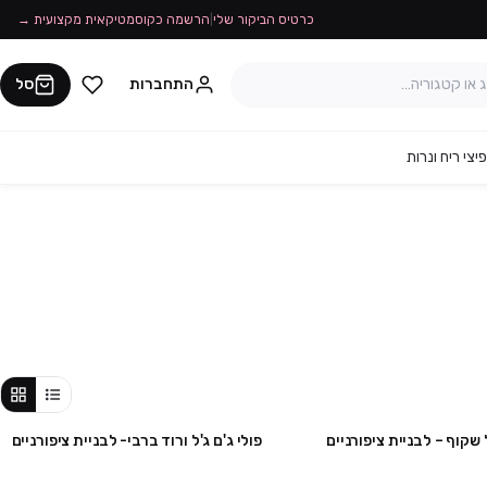
כרטיס הביקור שלי
|
הרשמה כקוסמטיקאית מקצועית →
התחברות
סל
יצי ריח ונרות
ל שקוף – לבניית ציפורניים
פולי ג'ם ג'ל ורוד ברבי- לבניית ציפורניים
מבצע
מבצע