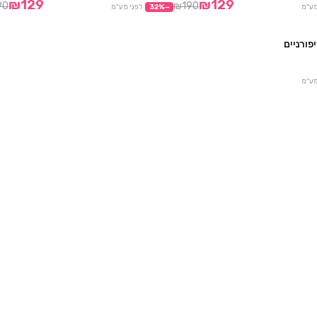
₪129
₪129
90
₪190
מע"מ
−
%
32
לפני מע"מ
יפורניים
מבצע
מע"מ