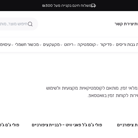
משלוח חינם בקנייה מעל ₪300
ת
יצירת קשר
גבות וריסים
פדיקור
קוסמטיקה
ריהוט
מקעקעים
מכשור חשמלי
עיסוי
מפ
רקטיביים ובמלאי זמין. מותאם לקוסמטיקאיות מקצועיות ולשימוש
ת ציפורניים
פולי ג'ם ג'ל פאני וויט – לבניית ציפורניים
פולי ג'ם ג'
מבצע
מבצע