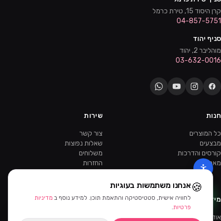
קרן היסוד 15, טירת כרמל
04-857-5751
סניף יהוד
מוהליבר 2, יהוד
03-632-0016
חנות
שירות
כל המוצרים
צור קשר
מבצעים
שאלות נפוצות
קורסים והדרכות
משלוחים
מאמרים
החזרות
ווטסאפ
🍪
אנחנו משתמשות בעוגיות
לחוויה אישית, סטטיסטיקה והתאמת תוכן. למידע נוסף ב
מדיניות
מידע
סינון ומיון
פרטיות
.
אודות